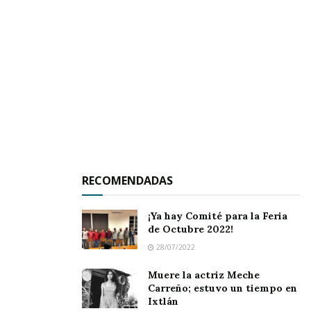
cuando se enfrenten a los eloteros de Jala, los
mismos que continúan sumando unidades, pero
ellos esperan una mejor preparación para la
doble jornada.
Sobre esto y mucho más te estaré informando
cuando entrenen en los que resta de la semana,
entre otros canasteros Alberto López y César
Espinoza, mismos que saben de antemano
RECOMENDADAS
anotar bonitas canastas para sus colores.
¡Ya hay Comité para la Feria
de Octubre 2022!
28/07/2022
Muere la actriz Meche
Carreño; estuvo un tiempo en
Ixtlán