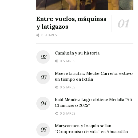
Entre vuelos, máquinas
y latigazos
0 SHARES
Cacalután y su historia
0 SHARES
Muere la actriz Meche Carreño; estuvo
un tiempo en Ixtlán
0 SHARES
Raúl Méndez Lugo obtiene Medalla “Alí
Chumacero 2025”
0 SHARES
Marycarmen y Joaquín sellan
“Compromiso de vida”, en Ahuacatlán