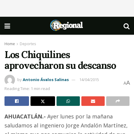
Home
Deportes
Los Chiquilines
aprovecharon su descanso
by
Antonio Ávalos Salinas
14/04/2015
A
A
Reading Time: 1 min read
AHUACATLÁN.-
Ayer lunes por la mañana
saludamos al ingeniero Jorge Andalón Martínez,