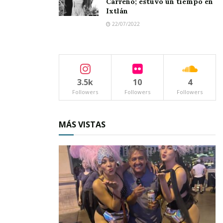
Carreño; estuvo un tiempo en
Ixtlán
22/07/2022
3.5k
10
4
Followers
Followers
Followers
MÁS VISTAS