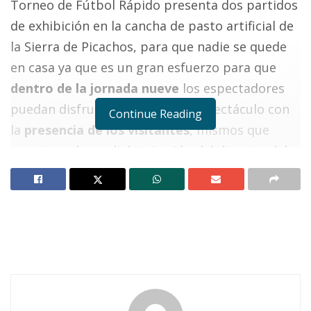
Torneo de Fútbol Rápido presenta dos partidos
de exhibición en la cancha de pasto artificial de
la Sierra de Picachos, para que nadie se quede
en casa ya que es un gran esfuerzo para que
dentro de la jornada nueve
los espectadores
puedan disfrutar otro tipo de espectáculo con
Continue Reading
la
presencia de los visitantes
, mismos que
aceptaron la cordial invitación del director del
deporte.
El inquieto Juan Carlos Zúñiga Ramírez, que se
dio a la tarea de
formar un selectivo en dos
categorías para enfrentarse a los de la capital
del estado
que de paso se darán cuenta de la
nobleza de la afición Ixtlense, misma que hoy
cuentan con las gradas para su mayor