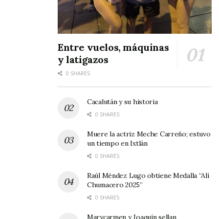
Entre vuelos, máquinas
y latigazos
0 SHARES
Cacalután y su historia
0 SHARES
Muere la actriz Meche Carreño; estuvo
un tiempo en Ixtlán
0 SHARES
Raúl Méndez Lugo obtiene Medalla “Alí
Chumacero 2025”
0 SHARES
Marycarmen y Joaquín sellan