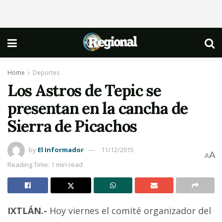
Home
Deportes
Los Astros de Tepic se
presentan en la cancha de
Sierra de Picachos
by
El Informador
11/12/2015
A
A
Reading Time: 1 min read
IXTLÁN.-
Hoy viernes el comité organizador del