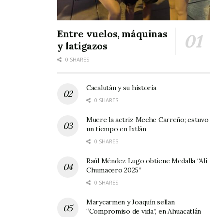
Entre vuelos, máquinas
y latigazos
0 SHARES
Cacalután y su historia
0 SHARES
Muere la actriz Meche Carreño; estuvo
un tiempo en Ixtlán
0 SHARES
Raúl Méndez Lugo obtiene Medalla “Alí
Chumacero 2025”
0 SHARES
Marycarmen y Joaquín sellan
“Compromiso de vida”, en Ahuacatlán