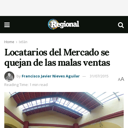
Home
Ixtlán
Locatarios del Mercado se
quejan de las malas ventas
by
Francisco Javier Nieves Aguilar
31/07/2015
A
A
Reading Time: 1 min read