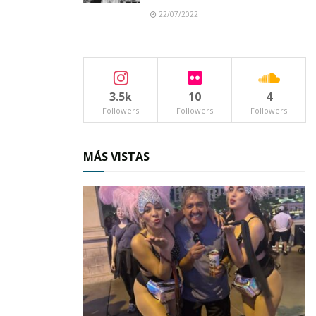
compensar esta racha cuando regresen al
22/07/2022
nuevo mercado. Pero mientras tanto, los
locatarios ahí están, tratando de sobrevivir en
sus puestos temporales.
3.5k
10
4
Followers
Followers
Followers
MÁS VISTAS