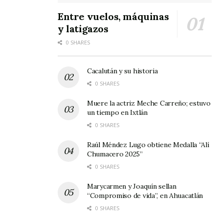
Entre vuelos, máquinas
y latigazos
0 SHARES
Cacalután y su historia
0 SHARES
Muere la actriz Meche Carreño; estuvo
un tiempo en Ixtlán
0 SHARES
Raúl Méndez Lugo obtiene Medalla “Alí
Chumacero 2025”
0 SHARES
Marycarmen y Joaquín sellan
“Compromiso de vida”, en Ahuacatlán
0 SHARES