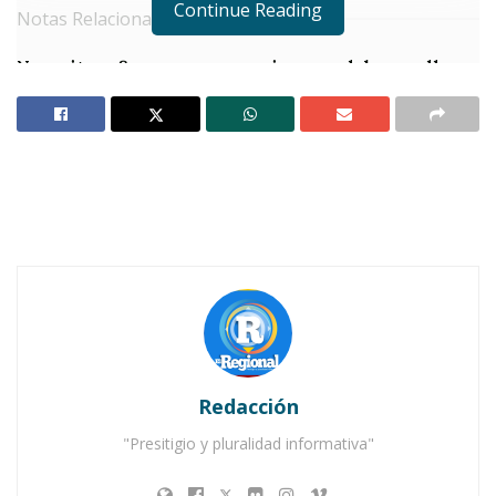
Continue Reading
Notas Relacionadas
Nayarit reafirma su compromiso con el desarrollo
de Xalisco
Gobernador Navarro Quintero refuerza la
coordinación en seguridad regional
E
ste martes, el gobernador del estado,
Miguel Ángel Navarro Quintero
expuso
ante el Club de Industriales en la
Ciudad de México, las oportunidades de
inversión segura para las y los empresarios que
hay en Nayarit, un estado que lo tiene todo y
Redacción
que seduce con su belleza a todo aquel que lo
"Presitigio y pluralidad informativa"
visita.