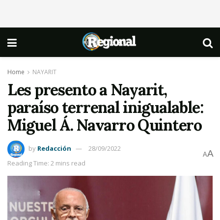
Home
NAYARIT
Les presento a Nayarit,
paraíso terrenal inigualable:
Miguel Á. Navarro Quintero
by
Redacción
28/09/2022
A
A
Reading Time: 2 mins read