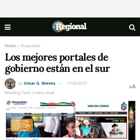
Home
Ahuacatlán
Los mejores portales de
gobierno están en el sur
by
Omar G. Nieves
11/02/2015
A
A
Reading Time: 2 mins read