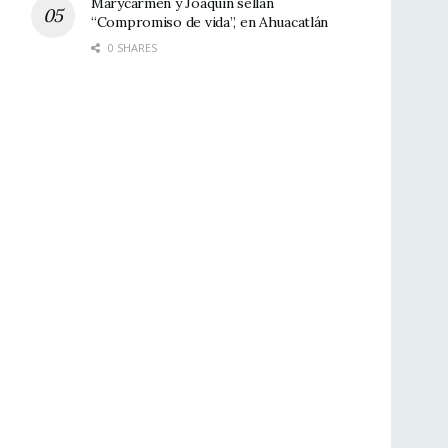
Marycarmen y Joaquín sellan
“Compromiso de vida”, en Ahuacatlán
0 SHARES