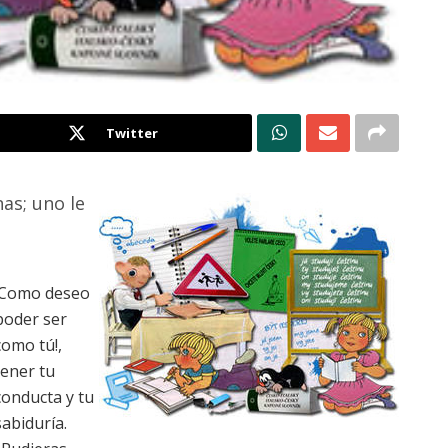
Twitter
as; uno le
¡Como deseo
poder ser
como tú!,
tener tu
conducta y tu
sabiduría.