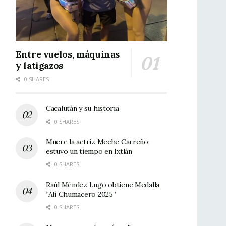
Entre vuelos, máquinas
y latigazos
0 SHARES
Cacalután y su historia
0 SHARES
Muere la actriz Meche Carreño;
estuvo un tiempo en Ixtlán
0 SHARES
Raúl Méndez Lugo obtiene Medalla
“Alí Chumacero 2025”
0 SHARES