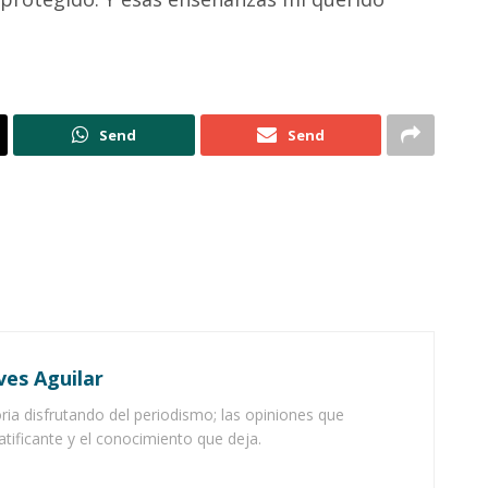
Send
Send
ves Aguilar
ia disfrutando del periodismo; las opiniones que
atificante y el conocimiento que deja.