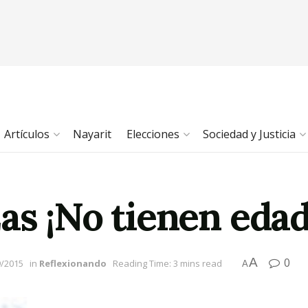
Artículos
Nayarit
Elecciones
Sociedad y Justicia
as ¡No tienen edad
A
0
9/2015
in
Reflexionando
Reading Time: 3 mins read
A