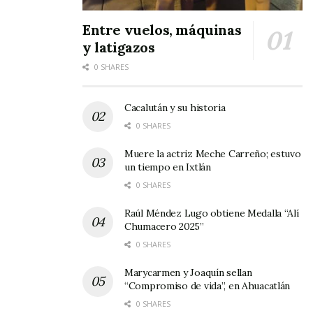
Estados Unidos en los últimos siete años para
Entre vuelos, máquinas
la guerra contra las drogas. El fiscal general Eric
y latigazos
Holder ha descrito a los cárteles mexicanos
0 SHARES
como una «amenaza a la seguridad nacional»
para EU.
Cacalután y su historia
0 SHARES
Lee el artículo completo AQUÍ.
Muere la actriz Meche Carreño; estuvo
un tiempo en Ixtlán
0 SHARES
Raúl Méndez Lugo obtiene Medalla “Alí
Chumacero 2025”
0 SHARES
Marycarmen y Joaquín sellan
“Compromiso de vida”, en Ahuacatlán
0 SHARES