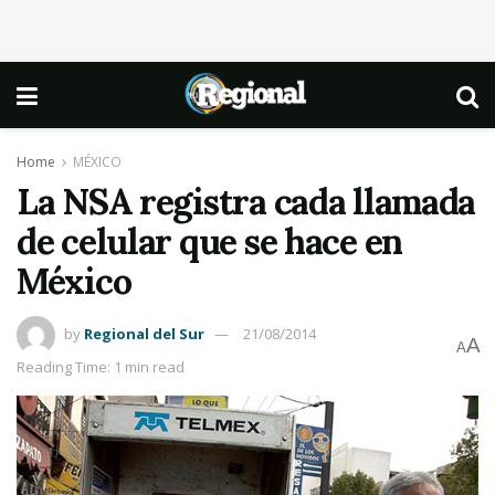
Home
MÉXICO
La NSA registra cada llamada
de celular que se hace en
México
by
Regional del Sur
21/08/2014
A
A
Reading Time: 1 min read