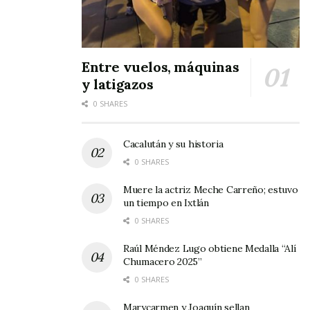
Entre vuelos, máquinas
y latigazos
0 SHARES
Cacalután y su historia
0 SHARES
Muere la actriz Meche Carreño; estuvo
un tiempo en Ixtlán
0 SHARES
Raúl Méndez Lugo obtiene Medalla “Alí
Chumacero 2025”
0 SHARES
Marycarmen y Joaquín sellan