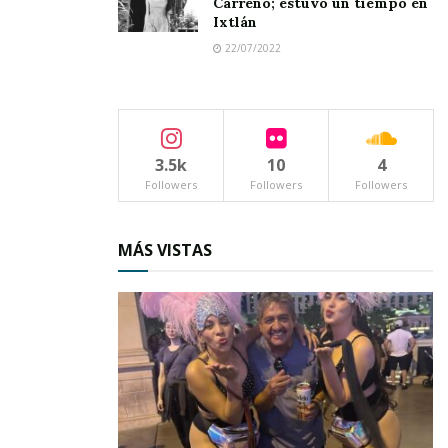
Carreño; estuvo un tiempo en
Ixtlán
22/07/2022
3.5k
10
4
Followers
Followers
Followers
MÁS VISTAS