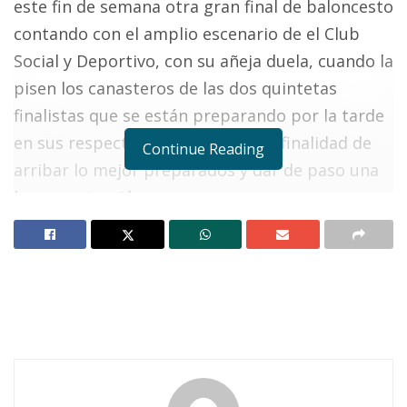
este fin de semana otra gran final de baloncesto
contando con el amplio escenario de el Club
Social y Deportivo, con su añeja duela, cuando la
pisen los canasteros de las dos quintetas
finalistas que se están preparando por la tarde
en sus respectivos campos con la finalidad de
Continue Reading
arribar lo mejor preparados y dar de paso una
buena actuación.
Nosotros en cambio ya nos encontramos de
nuevo para viajar desde la capital del estado
donde radicamos temporalmente, para estar
presentes cómo invitados especiales de los
grandes promotores del deporte ráfaga al cual
nosotros desde nuestra humilde trinchera lo
agradecemos y lo valoremos en todo lo que