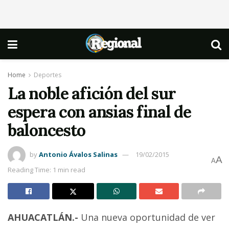
Home
Deportes
La noble afición del sur
espera con ansias final de
baloncesto
by
Antonio Ávalos Salinas
19/02/2015
A
A
Reading Time: 1 min read
AHUACATLÁN.-
Una nueva oportunidad de ver