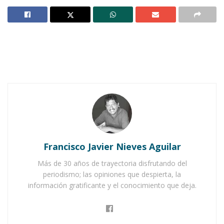
pedregoso, descalzo, harapiento, con su alforja
al hombro. Traía el alma muy triste, los ojos
bajos, hundidos. Maldecía su suerte.
Notas Relacionadas
Ahuacatlán celebrá el día de Reyes con rosca y
chocolate
Buena tarde taurina en Ahuacatlán
De pronto sintió a sus espaldas el galope de
Francisco Javier Nieves Aguilar
unos caballos que tiraban de una carroza, y la
Más de 30 años de trayectoria disfrutando del
carroza se detuvo frente a él. Se abrió la puerta,
periodismo; las opiniones que despierta, la
y el Rey que iba en ella sentado le dijo: “Buen
información gratificante y el conocimiento que deja.
hombre no se aparte usted de este camino,
porque una de estos días volveré a pasar por