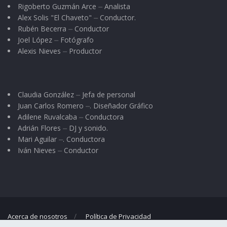
pequeña limosna que le dimos a Dios. Ojalá no
Rigoberto Guzmán Arce ⏤ Analista
Alex Solis "El Chaveto" ⏤ Conductor.
tengamos que decir como el mendigo: “Mi
Rubén Becerra ⏤ Conductor
avaricia me perdió” ¿por qué no le di todos los
Joel López ⏤ Fotógrafo
granos?
Alexis Nieves ⏤ Productor
Claudia González ⏤ Jefa de personal
Juan Carlos Romero ⏤. Diseñador Gráfico
Adilene Ruvalcaba ⏤ Conductora
Adrián Flores ⏤ DJ y sonido.
Mari Aguilar ⏤. Conductora
Iván Nieves ⏤ Conductor
Acerca de nosotros
Política de Privacidad