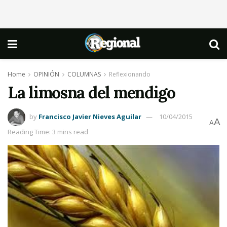
Home
OPINIÓN
COLUMNAS
Reflexionando
La limosna del mendigo
by
Francisco Javier Nieves Aguilar
10/04/2015
A
A
Reading Time: 3 mins read