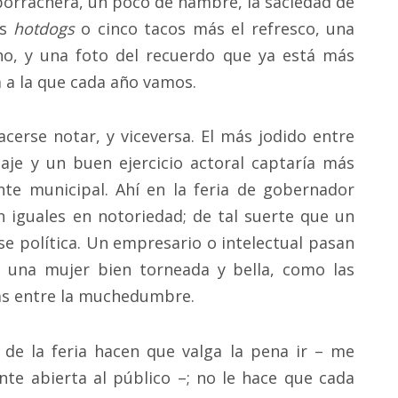
borrachera, un poco de hambre, la saciedad de
es
hotdogs
o cinco tacos más el refresco, una
cho, y una foto del recuerdo que ya está más
a a la que cada año vamos.
acerse notar, y viceversa. El más jodido entre
aje y un buen ejercicio actoral captaría más
te municipal. Ahí en la feria de gobernador
n iguales en notoriedad; de tal suerte que un
se política. Un empresario o intelectual pasan
e una mujer bien torneada y bella, como las
as entre la muchedumbre.
 de la feria hacen que valga la pena ir – me
nte abierta al público –; no le hace que cada