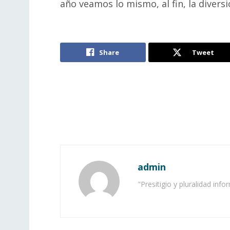
año veamos lo mismo, al fin, la divers
Share
Tweet
admin
"Presitigio y pluralidad info