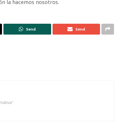
ión la hacemos nosotros.
Send
Send
rmativa"