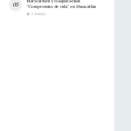
Marycarmen y Joaquín sellan
“Compromiso de vida”, en Ahuacatlán
0 SHARES