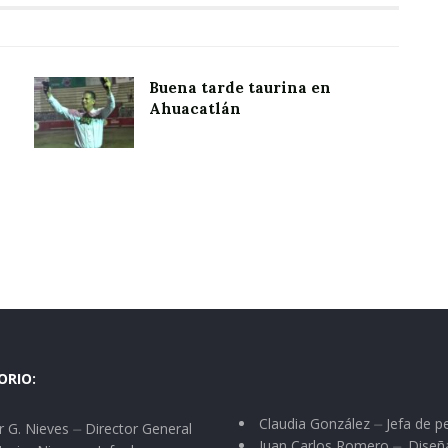
Buena tarde taurina en
Ahuacatlán
ORIO:
Claudia González ⏤ Jefa de p
 G. Nieves ⏤ Director General
Juan Carlos Romero ⏤. Diseñ