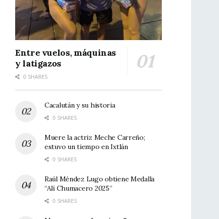
Entre vuelos, máquinas
y latigazos
0 SHARES
Cacalután y su historia
0 SHARES
Muere la actriz Meche Carreño;
estuvo un tiempo en Ixtlán
0 SHARES
Raúl Méndez Lugo obtiene Medalla
“Alí Chumacero 2025”
0 SHARES