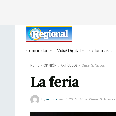
Comunidad
Vid@ Digital
Columnas
Home
OPINIÓN
ARTÍCULOS
Omar G. Nieves
La feria
by
admin
17/03/2010
in
Omar G. Nieves