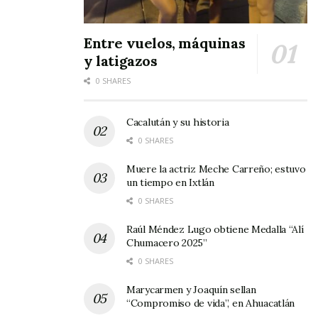
Entre vuelos, máquinas
y latigazos
0 SHARES
Cacalután y su historia
0 SHARES
Muere la actriz Meche Carreño; estuvo
un tiempo en Ixtlán
0 SHARES
Raúl Méndez Lugo obtiene Medalla “Alí
Chumacero 2025”
0 SHARES
Marycarmen y Joaquín sellan
“Compromiso de vida”, en Ahuacatlán