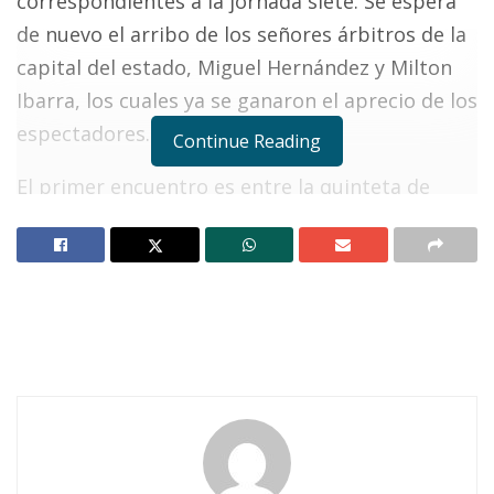
correspondientes a la jornada siete. Se espera
de nuevo el arribo de los señores árbitros de la
capital del estado, Miguel Hernández y Milton
Ibarra, los cuales ya se ganaron el aprecio de los
espectadores.
Continue Reading
El primer encuentro es entre la quinteta de
Ixtlán – con sus mejores canasteros – ante el
equipo de Heriberto Jara de los hermanos
Bobadilla. Los dos planteles esperan salir con
banderas desplegadas. Suerte a los dos.
Notas Relacionadas
Ahuacatlán celebrá el día de Reyes con rosca y
chocolate
Buena tarde taurina en Ahuacatlán