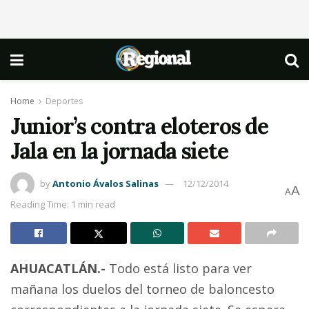
Home
Deportes
Junior’s contra eloteros de
Jala en la jornada siete
by
Antonio Ávalos Salinas
12/12/2014
A
A
Reading Time: 1 min read
AHUACATLÁN.-
Todo está listo para ver
mañana los duelos del torneo de baloncesto