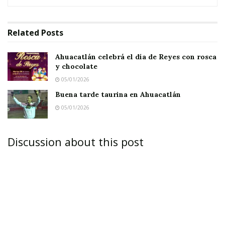
Related
Posts
Ahuacatlán celebrá el día de Reyes con rosca
y chocolate
05/01/2026
Buena tarde taurina en Ahuacatlán
05/01/2026
Discussion about this post
AHUACATLÁN.-
Esta mañana, a las 10:25 horas,
una víbora atacó a un joven mientras visitaba a
una porcina en la comunidad de La Campana.