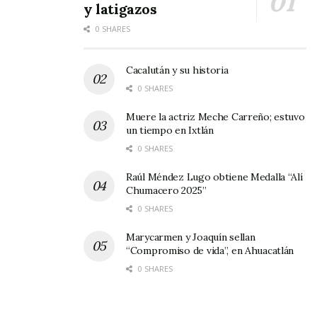
y latigazos
0 SHARES
Cacalután y su historia
0 SHARES
Muere la actriz Meche Carreño; estuvo
un tiempo en Ixtlán
0 SHARES
Raúl Méndez Lugo obtiene Medalla “Alí
Chumacero 2025”
0 SHARES
Marycarmen y Joaquín sellan
“Compromiso de vida”, en Ahuacatlán
0 SHARES