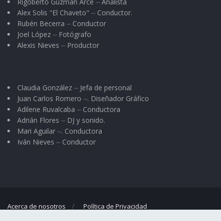
Rigoberto Guzmán Arce ⏤ Analista
Alex Solis "El Chaveto" ⏤ Conductor.
Rubén Becerra ⏤ Conductor
Joel López ⏤ Fotógrafo
Alexis Nieves ⏤ Productor
Claudia González ⏤ Jefa de personal
Juan Carlos Romero ⏤. Diseñador Gráfico
Adilene Ruvalcaba ⏤ Conductora
Adrián Flores ⏤ DJ y sonido.
Mari Aguilar ⏤. Conductora
Iván Nieves ⏤ Conductor
Acerca de nosotros
Política de Privacidad
© 2023
El Regional
- Portal de noticias propiedad de
Omar G. Nieves
.