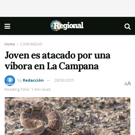
Home
COMUNIDAD
Joven es atacado por una
víbora en La Campana
by
Redacción
28/03/2015
A
A
Reading Time: 1 min read