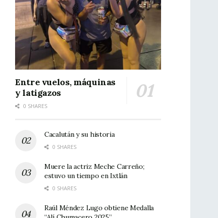
Entre vuelos, máquinas
y latigazos
0 SHARES
Cacalután y su historia
0 SHARES
Muere la actriz Meche Carreño;
estuvo un tiempo en Ixtlán
0 SHARES
Raúl Méndez Lugo obtiene Medalla
“Alí Chumacero 2025”