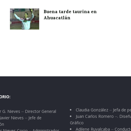
Buena tarde taurina en
Ahuacatlán
ORIO:
Claudia González ⏤ Jefa de p
 G. Nieves ⏤ Director General
Juan Carlos Romero ⏤. Diseñ
Javier Nieves ⏤ Jefe de
Gráfico
ón
Adilene Ruvalcaba ⏤ Conduct
r Nieves Cosio ⏤ Administrador.