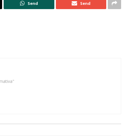
Send
Send
rmativa"