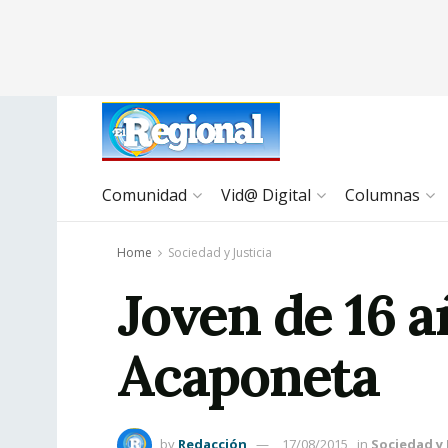
Comunidad
Vid@ Digital
Columnas
Home
Sociedad y Justicia
Joven de 16 a
Acaponeta
by
Redacción
17/08/2015
in
Sociedad y 