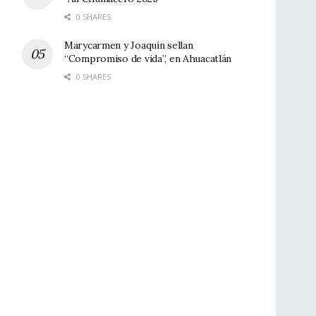
0 SHARES
Marycarmen y Joaquín sellan
“Compromiso de vida”, en Ahuacatlán
0 SHARES