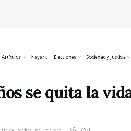
Artículos
Nayarit
Elecciones
Sociedad y Justicia
ños se quita la vid
A
0
Justicia
Reading Time: 1 min read
A