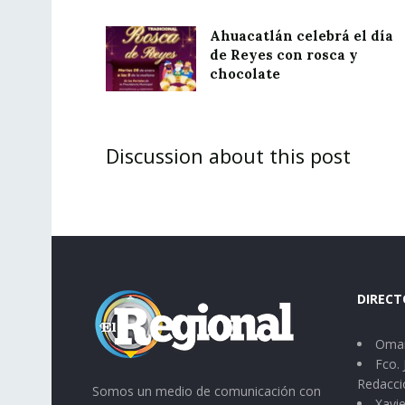
Ahuacatlán celebrá el día
de Reyes con rosca y
chocolate
Discussion about this post
DIRECT
Omar
Fco. 
Redacci
Somos un medio de comunicación con
Xavie