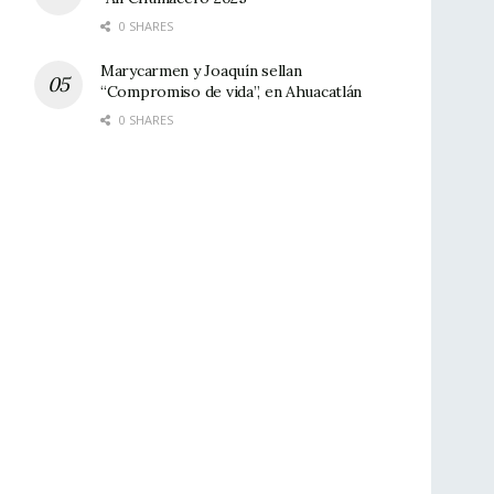
0 SHARES
Marycarmen y Joaquín sellan
“Compromiso de vida”, en Ahuacatlán
0 SHARES