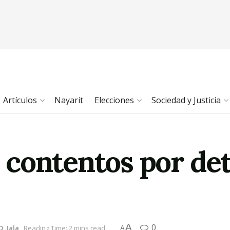
Artículos
Nayarit
Elecciones
Sociedad y Justicia
contentos por det
A
0
D
,
Jala
Reading Time: 2 mins read
A