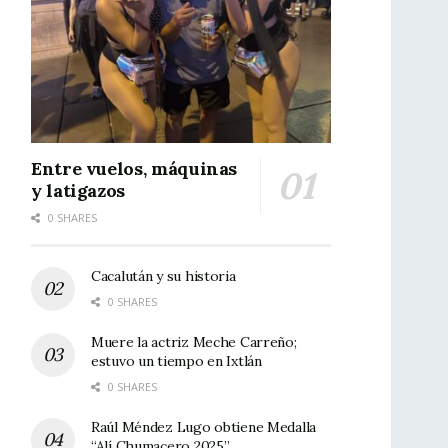
Entre vuelos, máquinas
y latigazos
0 SHARES
Cacalután y su historia
0 SHARES
Muere la actriz Meche Carreño;
estuvo un tiempo en Ixtlán
0 SHARES
Raúl Méndez Lugo obtiene Medalla
“Alí Chumacero 2025”