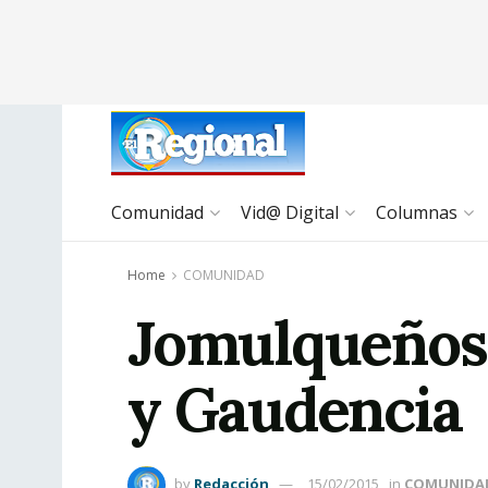
Comunidad
Vid@ Digital
Columnas
Home
COMUNIDAD
Jomulqueños 
y Gaudencia
by
Redacción
15/02/2015
in
COMUNIDA