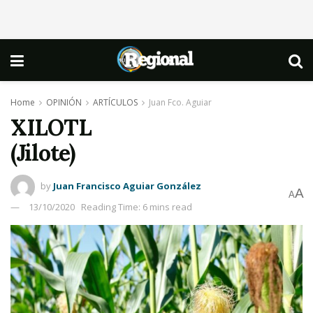
Home
OPINIÓN
ARTÍCULOS
Juan Fco. Aguiar
XILOTL
(Jilote)
by
Juan Francisco Aguiar González
A
A
13/10/2020
Reading Time: 6 mins read