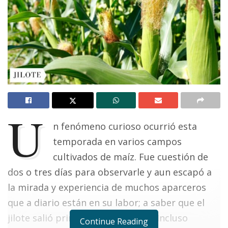
U
n fenómeno curioso ocurrió esta
temporada en varios campos
cultivados de maíz. Fue cuestión de
dos o tres días para observarle y aun escapó a
la mirada y experiencia de muchos aparceros
que a diario están en su labor; a saber que el
jilote salió primero que la espiga. Incluso
Continue Reading