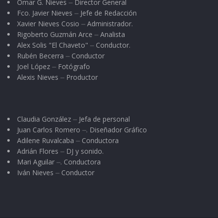
independencia constitucional resultó un
Omar G. Nieves ⏤ Director General
Fco. Javier Nieves ⏤ Jefe de Redacción
invalido requisito frente al mercado y la
Xavier Nieves Cosio ⏤ Administrador.
economía. Un Triángulo de las Bermudas donde
Rigoberto Guzmán Arce ⏤ Analista
todo desaparece o se hace invisible; la
Alex Solis "El Chaveto" ⏤ Conductor.
Rubén Becerra ⏤ Conductor
identidad, la economía, la vida misma, entre los
Joel López ⏤ Fotógrafo
cárteles político-económicos de Sinaloa, Jalisco
Alexis Nieves ⏤ Productor
y Zacatecas. Donde ni siquiera se apercibe que a
pesar de cien años de independencia seguimos
siendo un mísero cantón que tributa su mano
Claudia González ⏤ Jefa de personal
Juan Carlos Romero ⏤. Diseñador Gráfico
de obra barata y/o certificada. Ya sabíamos que
Adilene Ruvalcaba ⏤ Conductora
este era un lugar de experimentos políticos, de
Adrián Flores ⏤ DJ y sonido.
ensayos en ingeniería social y otros, esos otros
Mari Aguilar ⏤. Conductora
Iván Nieves ⏤ Conductor
que hoy tienen en jaque al estado. Pero
apreciarlo en el jilote… en cualquier hijo de
papá que tenga dinero para solventar los