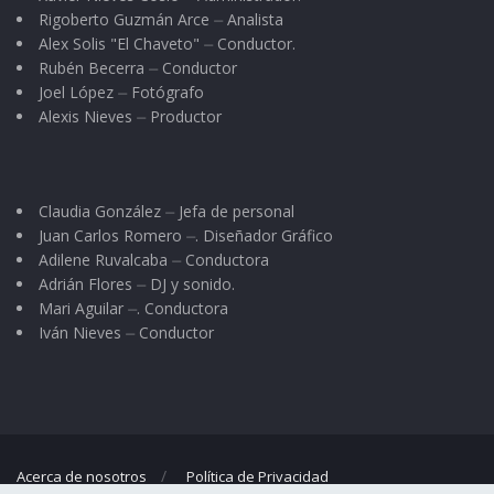
Es grave que se impongan las
Rigoberto Guzmán Arce ⏤ Analista
cuarentenas por razones políticas y se
Alex Solis "El Chaveto" ⏤ Conductor.
levanten por razones económicas, y no
Rubén Becerra ⏤ Conductor
de salud.
Joel López ⏤ Fotógrafo
Alexis Nieves ⏤ Productor
Al comienzo de la intoxicación se hablaba de
“cepa” indistintamente. Una
cepa
no es otra
cosa que una muestra. Cuando se habla de
Claudia González ⏤ Jefa de personal
cepas es porque hay una manipulación en
Juan Carlos Romero ⏤. Diseñador Gráfico
Adilene Ruvalcaba ⏤ Conductora
condiciones óptimas: un laboratorio, un
Adrián Flores ⏤ DJ y sonido.
instrumental etc. La secuencia de este virus
Mari Aguilar ⏤. Conductora
resultó bien particular: la cepa primero “brinca”
Iván Nieves ⏤ Conductor
(muta) del murciégalo, de la serpiente, del
pangolín etc. al ser humano y le denominan tipo
S; luego la segunda semana de marzo
aproximadamente vuelve a mutar en un nuevo
Acerca de nosotros
Política de Privacidad