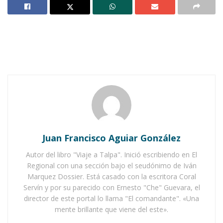
Al hombre moderno se le vino preparando
durante décadas con una autentica batería de
valores tales como el arrojo, la competitividad,
eficacia, empuje, agresión, etc., que terminó en
el estrepitoso fracaso de las guerras mundiales
y sus secuelas colaterales de dictaduras
subdesarrolladas. Al hombre postmoderno se le
prepara con el horror, el miedo, la falsedad
Juan Francisco Aguiar González
empedernida, el caos, para sufrir lo indecible
del terror en lo físico mental y moral. Uno de
Autor del libro "Viaje a Talpa". Inició escribiendo en El
Regional con una sección bajo el seudónimo de Iván
los mecanismos, que no es el único, es la
Marquez Dossier. Está casado con la escritora Coral
intoxicación lingüística que ya se nota. Se le
Servín y por su parecido con Ernesto "Che" Guevara, el
director de este portal lo llama "El comandante". «Una
llama “pandemia” a lo que más bien es una
mente brillante que viene del este».
modesta epidemia si lo comparamos a escala