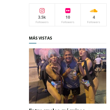
el otro, trenzándose en una suerte de nudo
gordiano.
3.5k
10
4
Followers
Followers
Followers
MÁS VISTAS
Se le llama “nueva normalidad” al deseo