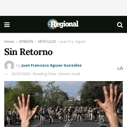
Home
OPINIÓN
ARTÍCULOS
Juan Fco. Aguiar
Sin Retorno
by
Juan Francisco Aguiar González
A
A
02/07/2020
Reading Time: 14 mins read