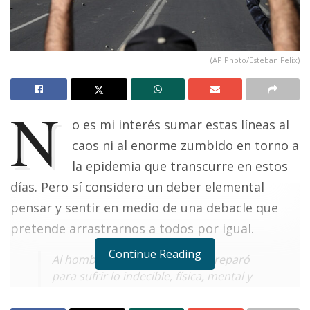
(AP Photo/Esteban Felix)
N
o es mi interés sumar estas líneas al
caos ni al enorme zumbido en torno a
la epidemia que transcurre en estos
días. Pero sí considero un deber elemental
pensar y sentir en medio de una debacle que
pretende arrastrarnos a todos por igual.
Continue Reading
Al hombre posmoderno se le preparó
para sufrir lo indecible, física, mental y
moralmente… además de padecer una
intoxicación lingüística.