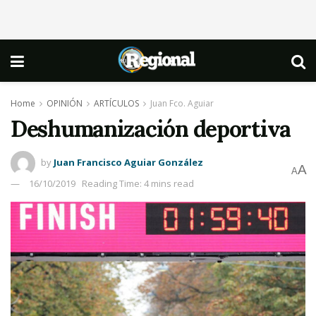
Home
OPINIÓN
ARTÍCULOS
Juan Fco. Aguiar
Deshumanización deportiva
by
Juan Francisco Aguiar González
A
A
16/10/2019
Reading Time: 4 mins read