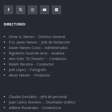
mental llegó a desafiar la escala Elo de
clasificación mundial. Digamos, para abreviar,
que también rompió la barrera de los 2800 elo,
DIRECTORIO:
algo prácticamente imposible de hacer.
No es un adjetivo calificativo, “sobrehumano”, el
Omar G. Nieves ⏤ Director General
Fco. Javier Nieves ⏤ Jefe de Redacción
que se debe usar para referirnos al esfuerzo de
Xavier Nieves Cosio ⏤ Administrador.
Kipchogue y otros, sino que debemos alterar la
Rigoberto Guzmán Arce ⏤ Analista
Alex Solis "El Chaveto" ⏤ Conductor.
lengua (también en otro esfuerzo) y referirnos
Rubén Becerra ⏤ Conductor
con un claro sustantivo a un esfuerzo así…
Joel López ⏤ Fotógrafo
inhumano.
Alexis Nieves ⏤ Productor
Tan inhumano que su rostro, dentro de una
semana habrá desaparecido en el mar de
Claudia González ⏤ Jefa de personal
imágenes pobres que circularán más allá de la
Juan Carlos Romero ⏤. Diseñador Gráfico
Adilene Ruvalcaba ⏤ Conductora
red. Poco a poco se nos irán borrando esos