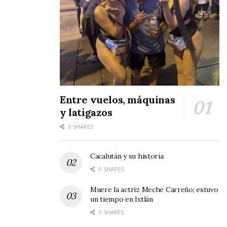
Entre vuelos, máquinas
y latigazos
0 SHARES
Cacalután y su historia
0 SHARES
Muere la actriz Meche Carreño; estuvo
Kipchogue no rompió el mito, ni superó el muro
un tiempo en Ixtlán
de las dos horas; mucho menos se superó a sí
0 SHARES
mismo alcanzando sus sueños ni nada de esas