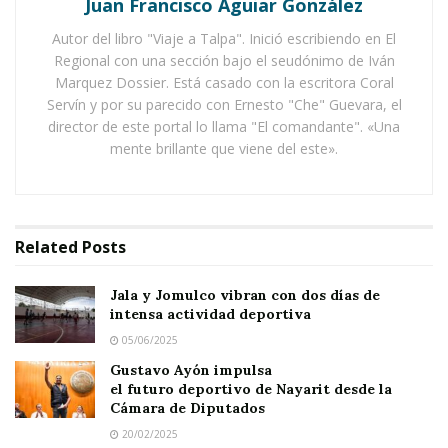
Juan Francisco Aguiar González
Notas Relacionadas
Autor del libro "Viaje a Talpa". Inició escribiendo en El
Regional con una sección bajo el seudónimo de Iván
Jala y Jomulco vibran con dos días de intensa
Marquez Dossier. Está casado con la escritora Coral
actividad deportiva
Servín y por su parecido con Ernesto "Che" Guevara, el
director de este portal lo llama "El comandante". «Una
Gustavo Ayón impulsa el futuro deportivo de
mente brillante que viene del este».
Nayarit desde la Cámara de Diputados
Quien convocara a la competencia fue la
Related
Posts
transnacional británica INEOS, que no tiene las
mejores credenciales ecológicas que digamos,
Jala y Jomulco vibran con dos días de
pues ha contaminado prácticamente una
intensa actividad deportiva
tercera parte del globo con sus productos
05/06/2025
Gustavo Ayón impulsa
químicos, lo mismo en África que en Europa;
el futuro deportivo de Nayarit desde la
haciendo de estados y gobiernos
Cámara de Diputados
tercermundistas, auténticos peleles de su
20/02/2025