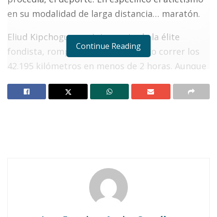
en su modalidad de larga distancia… maratón.
Eliud Kipchogue, un integrante de la élite
Continue Reading
fondista, rompió la marca logrando correr los
42.195 kilómetros en menos de 2 horas. Aunque
de manera extraoficial, y aquí ya entreamos en
materia de análisis. El nuevo récord no se corrió
bajo los cronómetros de una federación de
atletismo, en mundial y olimpiada, lo que para
algunos será argumento de invalidez. Sin
embargo nada se dejó al azar. Los
organizadores supieron el alcance desde un
principio, el impacto psicológico, político y
financiero que esto iba a tener en los distintos
sectores.