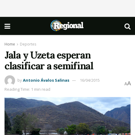
Home
Deportes
Jala y Uzeta esperan
clasificar a semifinal
by
Antonio Ávalos Salinas
16/04/2015
A
A
Reading Time: 1 min read