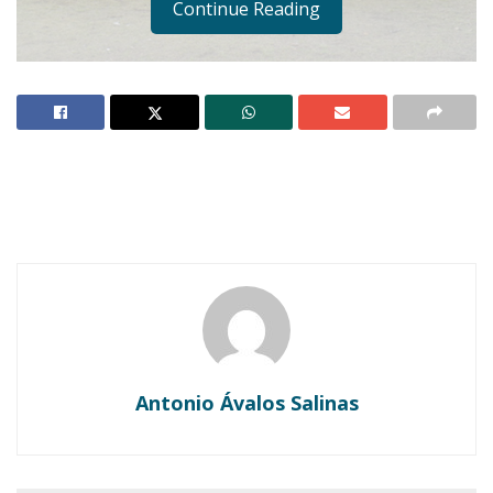
Continue Reading
Notas Relacionadas
Ahuacatlán celebrá el día de Reyes con rosca y
chocolate
Buena tarde taurina en Ahuacatlán
Antonio Ávalos Salinas