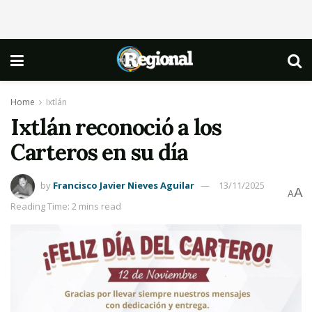
Home
Ixtlán
Ixtlán reconoció a los
Carteros en su día
by
Francisco Javier Nieves Aguilar
13/11/2025
A
A
Reading Time: 2 mins read