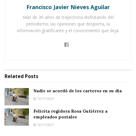
Francisco Javier Nieves Aguilar
El
gobierno municipal
, encabezado por el
Más de 30 años de trayectoria disfrutando del
presidente Memo Ramírez
, dedicó un mensaje
periodismo; las opiniones que despierta, la
información gratificante y el conocimiento que deja.
especial en sus redes sociales para
felicitar a
todos los carteros de México
, con un énfasis
muy sentido en los
carteros de Ixtlán
.
Related
Posts
Y no es casualidad. El alcalde
proviene de una
Nadie se acordó de los carteros en su día
familia de carteros
, hombres y mujeres
13/11/2023
acostumbrados a caminar largas distancias con
Felicita regidora Rosa Gutiérrez a
la encomienda de
llevar noticias, mensajes y
empleados postales
afectos
hasta el último rincón del municipio.
12/11/2021