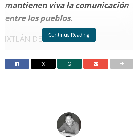
mantienen viva la comunicación
entre los pueblos.
Continue Reading
IXTLÁN DEL RÍO.
Notas Relacionadas
Nadie se acordó de los carteros en su día
Felicita regidora Rosa Gutiérrez a empleados
postales
E
ste
12 de noviembre
, mientras en
muchos lugares pasó desapercibido el
Día del Cartero
, en
Ixtlán
hubo un
gesto que hizo la diferencia.