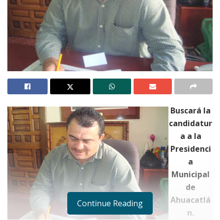
Buscará la
candidatur
a a la
Presidenci
a
Municipal
de
Ahuacatlá
Continue Reading
n.