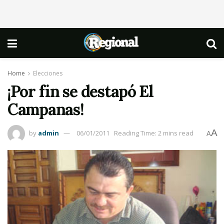
Home
Elecciones
¡Por fin se destapó El
Campanas!
A
by
admin
06/01/2011
Reading Time: 2 mins read
A