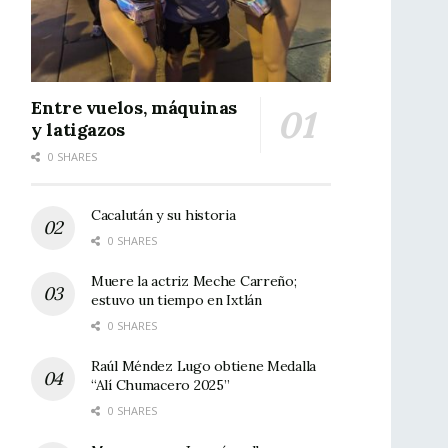
Entre vuelos, máquinas
y latigazos
0 SHARES
Cacalután y su historia
0 SHARES
Muere la actriz Meche Carreño;
estuvo un tiempo en Ixtlán
0 SHARES
Raúl Méndez Lugo obtiene Medalla
“Alí Chumacero 2025”
0 SHARES