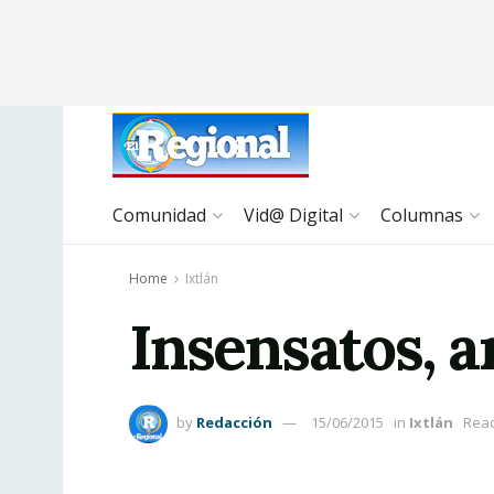
Comunidad
Vid@ Digital
Columnas
Home
Ixtlán
Insensatos, a
by
Redacción
15/06/2015
in
Ixtlán
Read