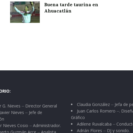
Buena tarde taurina en
Ahuacatlán
ORIO:
Claudia González ⏤ Jefa de p
 G. Nieves ⏤ Director General
Juan Carlos Romero ⏤. Diseñ
Javier Nieves ⏤ Jefe de
Gráfico
ón
Adilene Ruvalcaba ⏤ Conduct
r Nieves Cosio ⏤ Administrador.
Adrián Flores ⏤ DJ y sonido.
berto Guzmán Arce ⏤ Analista