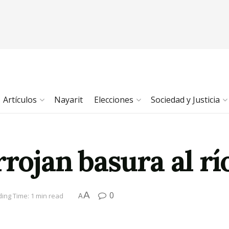
Artículos
Nayarit
Elecciones
Sociedad y Justicia
rrojan basura al r
A
0
ing Time: 1 min read
A