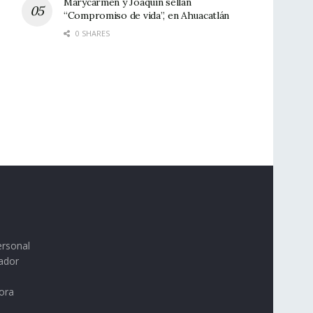
Marycarmen y Joaquín sellan
“Compromiso de vida”, en Ahuacatlán
0 SHARES
ersonal
ador
ora