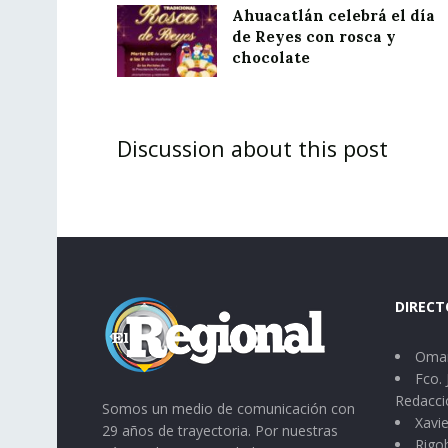
Ahuacatlán celebrá el día
de Reyes con rosca y
chocolate
Discussion about this post
DIRECT
Omar
Fco. 
Redacci
Somos un medio de comunicación con
Xavie
29 años de trayectoria. Por nuestras
Rigo