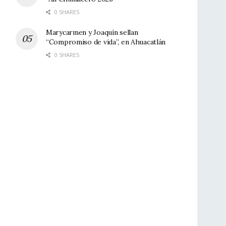
0 SHARES
Marycarmen y Joaquín sellan
“Compromiso de vida”, en Ahuacatlán
0 SHARES