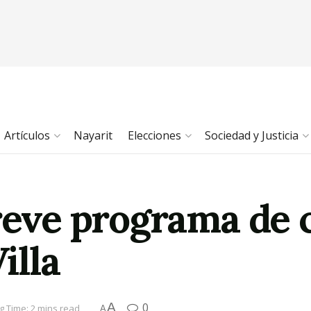
Artículos
Nayarit
Elecciones
Sociedad y Justicia
breve programa de 
illa
A
0
g Time: 2 mins read
A