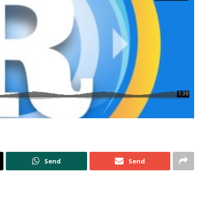
Send
Send