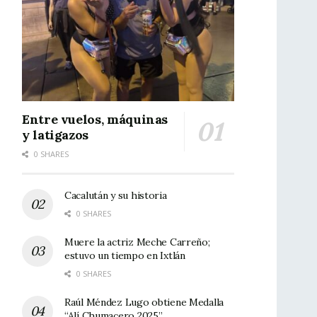
Entre vuelos, máquinas
y latigazos
0 SHARES
Cacalután y su historia
0 SHARES
Muere la actriz Meche Carreño;
estuvo un tiempo en Ixtlán
0 SHARES
Raúl Méndez Lugo obtiene Medalla
“Alí Chumacero 2025”