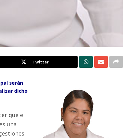
Twitter
ipal serán
alizar dicho
cer que el
es una
 gestiones