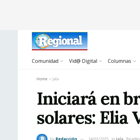
Comunidad
Vid@ Digital
Columnas
Home
Jala
Iniciará en 
solares: Elia V
by
Redacción
14/01/2015
in
Jala
Readin