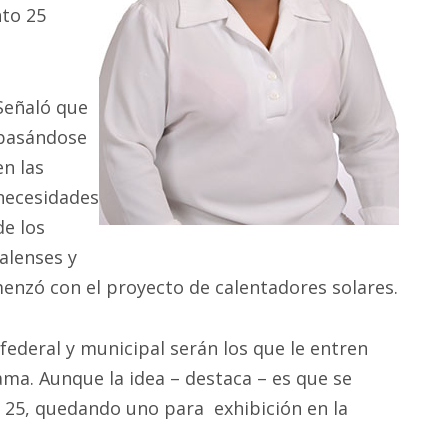
nto 25
Señaló que
basándose
en las
necesidades
de los
jalenses y
menzó con el proyecto de calentadores solares.
ederal y municipal serán los que le entren
ama. Aunque la idea – destaca – es que se
n 25, quedando uno para exhibición en la