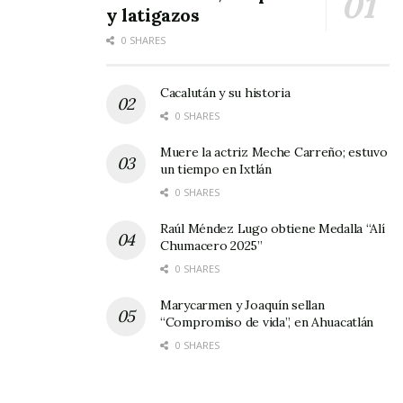
y latigazos
0 SHARES
Cacalután y su historia
0 SHARES
Muere la actriz Meche Carreño; estuvo
un tiempo en Ixtlán
0 SHARES
Raúl Méndez Lugo obtiene Medalla “Alí
Chumacero 2025”
0 SHARES
Marycarmen y Joaquín sellan
“Compromiso de vida”, en Ahuacatlán
0 SHARES