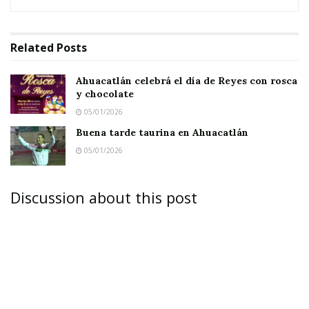
Related
Posts
Ahuacatlán celebrá el día de Reyes con rosca
y chocolate
05/01/2026
Buena tarde taurina en Ahuacatlán
05/01/2026
Discussion about this post
JALA.-
La idea es que cada domingo las familias
jaleñas pasen un buen rato con los eventos
culturales que se habrán de llevar a cabo en la
explanada de la presidencia municipal.