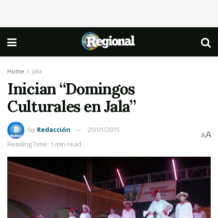
Home
Jala
Inician “Domingos
Culturales en Jala”
by
Redacción
20/01/2015
A
A
Reading Time: 1 min read