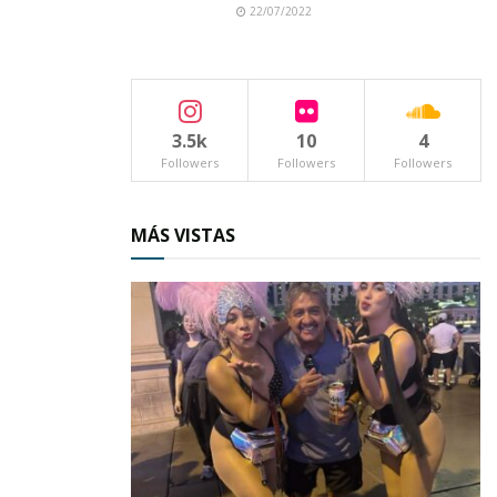
22/07/2022
alimentos y algunas bebidas refrescantes, esto
es como un estímulo a su participación dentro
de la escenificación de La Judea.
3.5k
10
4
Followers
Followers
Followers
MÁS VISTAS
De esta
forma, el elenco disfrutó de un merecido relax y
sin la presión de los días anteriores producto
de su intensa preparación para la escenificación