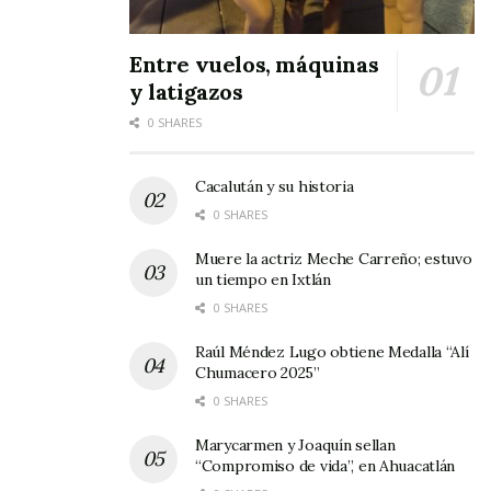
de La Judea.
Entre vuelos, máquinas
Los agradecimientos a quienes participaron en
y latigazos
el Viacrucis continuarán éste sábado con una
0 SHARES
comida que las mismas autoridades
municipales le ofrecerán específicamente a los
Cacalután y su historia
cuarenta y tantos actores que le dieron vida al
0 SHARES
Escuadrón de la Muerte.
Muere la actriz Meche Carreño; estuvo
un tiempo en Ixtlán
Por cierto, en Jala poco a poco vuelve la calma,
0 SHARES
aunque de todas forman se siguen organizando
Raúl Méndez Lugo obtiene Medalla “Alí
otras actividades, y entre ellas habría que
Chumacero 2025”
incluir los domingos culturales, así como
0 SHARES
algunos eventos deportivos.
Marycarmen y Joaquín sellan
“Compromiso de vida”, en Ahuacatlán