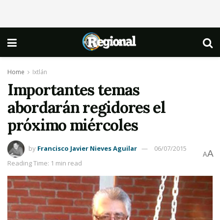
Home
Ixtlán
Importantes temas
abordarán regidores el
próximo miércoles
by
Francisco Javier Nieves Aguilar
06/07/2015
A
A
Reading Time: 1 min read