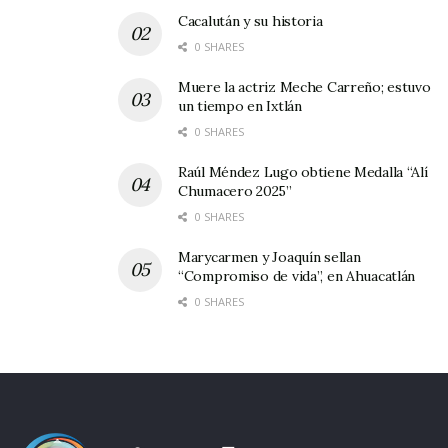
Cacalután y su historia
propondrá que se agilice el asunto de la
0 SHARES
organización de las Fiestas Patrias Ixtlán 2015,
pues estas ya están a la vuelta de la esquina.
Muere la actriz Meche Carreño; estuvo
un tiempo en Ixtlán
0 SHARES
Raúl Méndez Lugo obtiene Medalla “Alí
Chumacero 2025”
0 SHARES
Marycarmen y Joaquín sellan
“Compromiso de vida”, en Ahuacatlán
0 SHARES