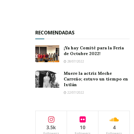
proyecto “Prevención de Accidentes”,
presentado y aprobado recientemente ante el
programa nacional Comunidades Saludables.
RECOMENDADAS
A esta reunión – dijo – se invitó a
representantes de los diversos cuerpos
¡Ya hay Comité para la Feria
de Octubre 2022!
policiacos y de rescate, como Tránsito del
28/07/2022
Muere la actriz Meche
Carreño; estuvo un tiempo en
Ixtlán
22/07/2022
3.5k
10
4
Followers
Followers
Followers