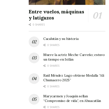
Algo de lo que somos acá en Jala. En el
Entre vuelos, máquinas
festejo del barrio deSan Juan.
y latigazos
Posted by
Mario Villarreal
on Miércoles,
0 SHARES
24 de junio de 2015
Cacalután y su historia
" >
0 SHARES
Muere la actriz Meche Carreño; estuvo
un tiempo en Ixtlán
0 SHARES
Raúl Méndez Lugo obtiene Medalla “Alí
Chumacero 2025”
0 SHARES
Marycarmen y Joaquín sellan
“Compromiso de vida”, en Ahuacatlán
0 SHARES