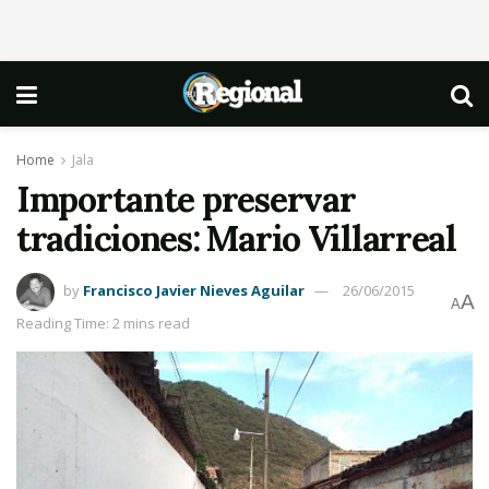
Home
Jala
Importante preservar
tradiciones: Mario Villarreal
by
Francisco Javier Nieves Aguilar
26/06/2015
A
A
Reading Time: 2 mins read