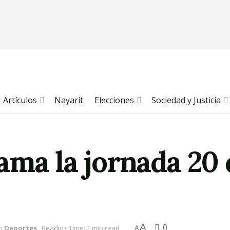
Artículos
Nayarit
Elecciones
Sociedad y Justicia
ama la jornada 20 
A
0
n
Deportes
Reading Time: 1 min read
A