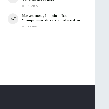
0 SHARES
Marycarmen y Joaquín sellan
“Compromiso de vida”, en Ahuacatlán
0 SHARES