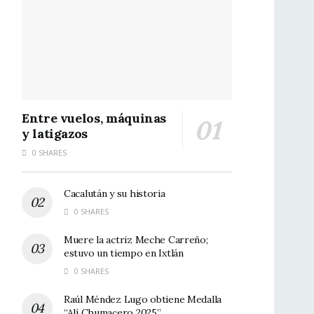
Entre vuelos, máquinas
y latigazos
0 SHARES
Cacalután y su historia
0 SHARES
Muere la actriz Meche Carreño;
estuvo un tiempo en Ixtlán
0 SHARES
Raúl Méndez Lugo obtiene Medalla
“Alí Chumacero 2025”