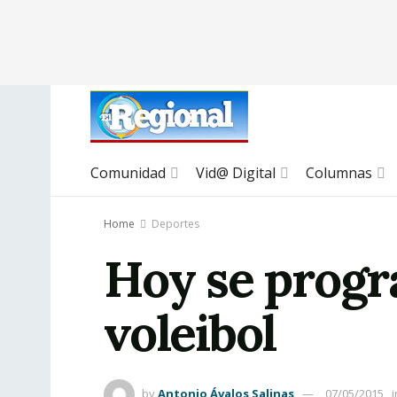
Comunidad
Vid@ Digital
Columnas
Home
Deportes
Hoy se progr
voleibol
by
Antonio Ávalos Salinas
07/05/2015
i