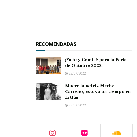
Las tres candidatas una
vez más se reportan
listas. Todas
se muestran
RECOMENDADAS
impacientes; y aunque
ellas lo nieguen, la
¡Ya hay Comité para la Feria
verdad es que sí hay un
de Octubre 2022!
poco de nervios. O
28/07/2022
quizás estamos más
Muere la actriz Meche
nerviosos nosotros que
Carreño; estuvo un tiempo en
Ixtlán
ellas; ¿Será?
22/07/2022
¿Usted ya tiene su
preferida?; ¿No? ¡No me diga! Tampoco me
salga con que no las conoce aunque sea en