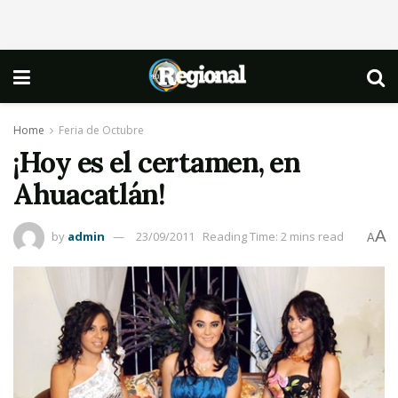
Home
Feria de Octubre
¡Hoy es el certamen, en
Ahuacatlán!
A
by
admin
23/09/2011
Reading Time: 2 mins read
A