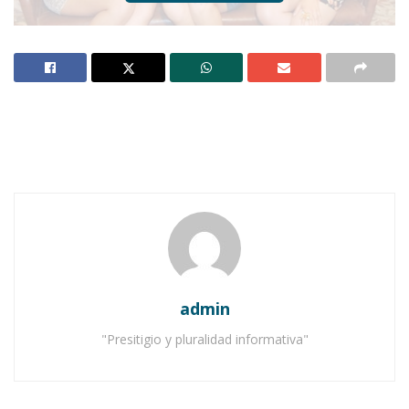
Ahuacatlán.-
Viernes de mucha expectación, de
nervios, de zozobra, de inquietud. Viernes de
mujeres hermosas, de rostros y cuerpos
atrayentes. Viernes de prisas familiares, de
exhibir las mejores galas, de abrazos, de
apapachos, de buenos deseos. ¡Viernes de
certamen!
admin
Notas Relacionadas
"Presitigio y pluralidad informativa"
Ahuacatlán celebrá el día de Reyes con rosca y
chocolate