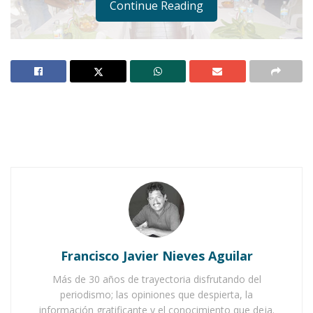
Continue Reading
Foto: Archivo
Notas Relacionadas
Ahuacatlán celebrá el día de Reyes con rosca y
chocolate
Francisco Javier Nieves Aguilar
Buena tarde taurina en Ahuacatlán
Más de 30 años de trayectoria disfrutando del
periodismo; las opiniones que despierta, la
información gratificante y el conocimiento que deja.