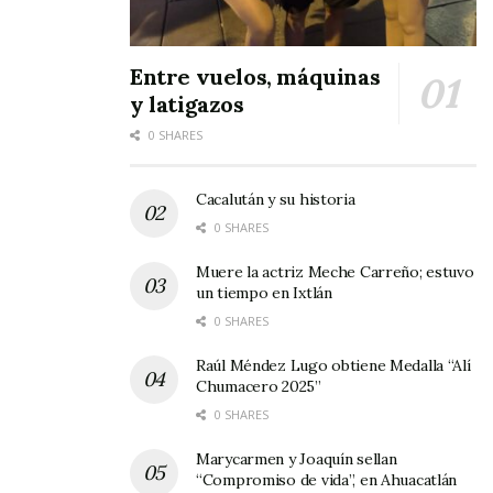
los diputados Francisco Monroy y Francisco
Javier Jacobo Cambero, quien por cierto es
Entre vuelos, máquinas
miembro también de la referida Asociación.
y latigazos
0 SHARES
Cacalután y su historia
0 SHARES
Muere la actriz Meche Carreño; estuvo
un tiempo en Ixtlán
0 SHARES
Raúl Méndez Lugo obtiene Medalla “Alí
Chumacero 2025”
0 SHARES
Marycarmen y Joaquín sellan
“Compromiso de vida”, en Ahuacatlán