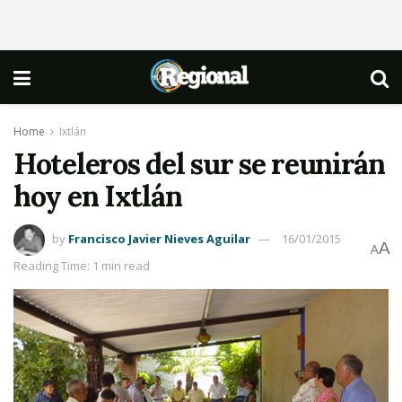
Home
Ixtlán
Hoteleros del sur se reunirán
hoy en Ixtlán
by
Francisco Javier Nieves Aguilar
16/01/2015
A
A
Reading Time: 1 min read