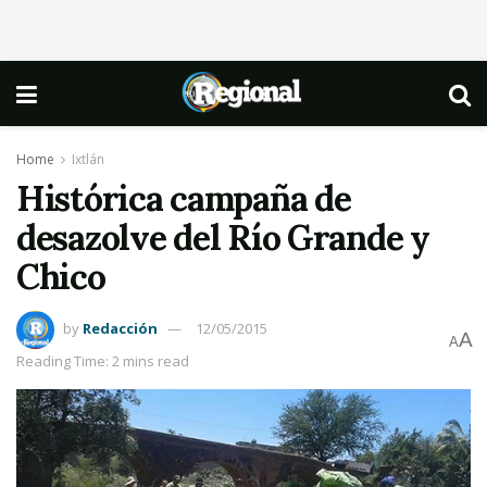
Home
Ixtlán
Histórica campaña de
desazolve del Río Grande y
Chico
by
Redacción
12/05/2015
A
A
Reading Time: 2 mins read