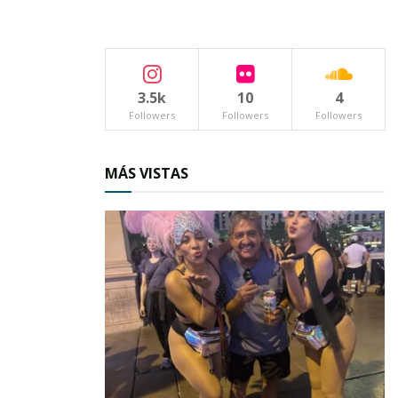
Lo anterior – cabe decir – forma parte del
Programa de Prevención de Desastres que
contempla la Dirección de Protección Civil, a
3.5k
10
4
cargo de Cristian Germain Gandara.
Followers
Followers
Followers
MÁS VISTAS
Click en la imagen para
ampliarla
Además, paralelamente la Dirección de
Desarrollo Urbano y Ecología, que muy
atinadamente dirige Jorge Humberto González