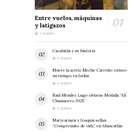
Entre vuelos, máquinas
y latigazos
0 SHARES
Cacalután y su historia
0 SHARES
Muere la actriz Meche Carreño; estuvo
un tiempo en Ixtlán
0 SHARES
Raúl Méndez Lugo obtiene Medalla “Alí
Chumacero 2025”
0 SHARES
Marycarmen y Joaquín sellan
“Compromiso de vida”, en Ahuacatlán