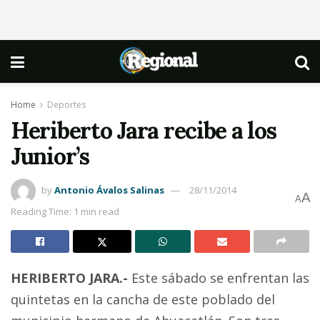
Home
Deportes
Heriberto Jara recibe a los
Junior’s
by
Antonio Ávalos Salinas
28/11/2014
A
A
Reading Time: 1 min read
HERIBERTO JARA.-
Este sábado se enfrentan las
quintetas en la cancha de este poblado del