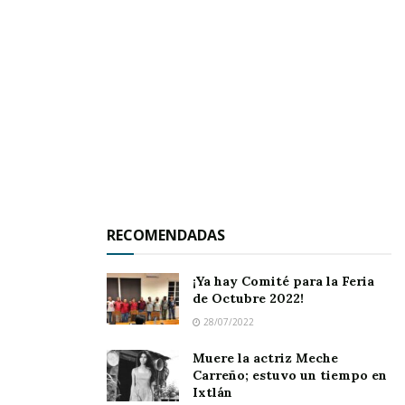
inspirado en anotar canastas para su plantel.
Este duelo es de pronósticos reservados y no te
lo puedes perder por ningún motivo.
Se termina la jornada sabatina con el encuentro
entre los dulceros de Uzeta ante el selectivo de
RECOMENDADAS
Ixtlán. Ambos planteles cuentan con los
suficientes recursos para regalarnos un digno
¡Ya hay Comité para la Feria
espectáculo.
de Octubre 2022!
28/07/2022
Muere la actriz Meche
Carreño; estuvo un tiempo en
Ixtlán