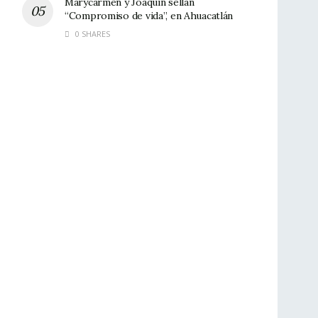
Marycarmen y Joaquín sellan
“Compromiso de vida”, en Ahuacatlán
0 SHARES