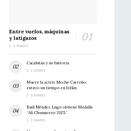
Entre vuelos, máquinas
y latigazos
0 SHARES
Cacalután y su historia
0 SHARES
Muere la actriz Meche Carreño;
estuvo un tiempo en Ixtlán
0 SHARES
Raúl Méndez Lugo obtiene Medalla
“Alí Chumacero 2025”
0 SHARES