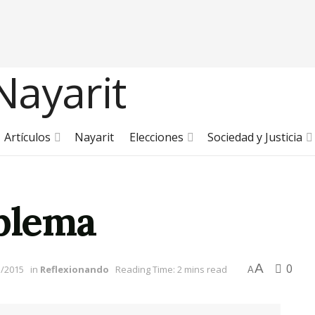
Artículos
Nayarit
Elecciones
Sociedad y Justicia
oblema
A
0
1/2015
in
Reflexionando
Reading Time: 2 mins read
A