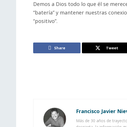
Demos a Dios todo lo que él se merece
“batería” y mantener nuestras conexio
“positivo”.
Share
Tweet
Francisco Javier Nie
Más de 30 años de trayector
despierta, la información gr