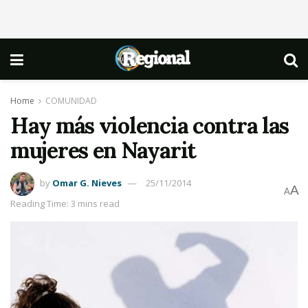
Home
COMUNIDAD
Hay más violencia contra las
mujeres en Nayarit
by
Omar G. Nieves
25/11/2014
A
A
Reading Time: 3 mins read