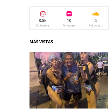
Asimismo, la
violencia sexual y la económica o
patrimonial
son un problema muy enraizado en
nuestra sociedad.
3.5k
10
4
Followers
Followers
Followers
De acuerdo al INEGI,
las mujeres más
expuestas
a la violencia de cualquier agresor
MÁS VISTAS
son las de
30 a 39 años
; 68 % de ellas han
enfrentado al menos un episodio de violencia o
abuso, los cuales inician desde temprana edad,
pues desde los 15 años se sabe que 47 de cada
100 mujeres han tenido al menos una relación
de pareja, matrimonio o noviazgo, donde son
agredidas por su actual o última pareja a lo
largo de su relación.
La
violencia de pareja
– cita la fuente –
está