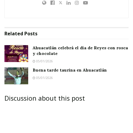
Related
Posts
Ahuacatlán celebrá el día de Reyes con rosca
y chocolate
05/01/2026
Buena tarde taurina en Ahuacatlán
05/01/2026
Discussion about this post
Este 25 de Noviembre se celebra el Día
Internacional de la Eliminación de la Violencia
contra la Mujer.
La emocional, sexual y económica son las