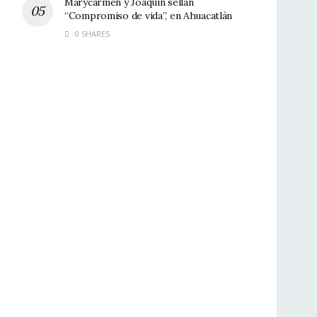
Marycarmen y Joaquín sellan
“Compromiso de vida”, en Ahuacatlán
0 SHARES