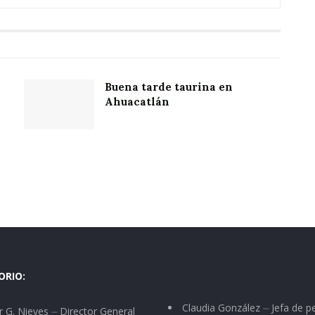
Buena tarde taurina en
Ahuacatlán
ORIO:
Claudia González ⏤ Jefa de p
 G. Nieves ⏤ Director General