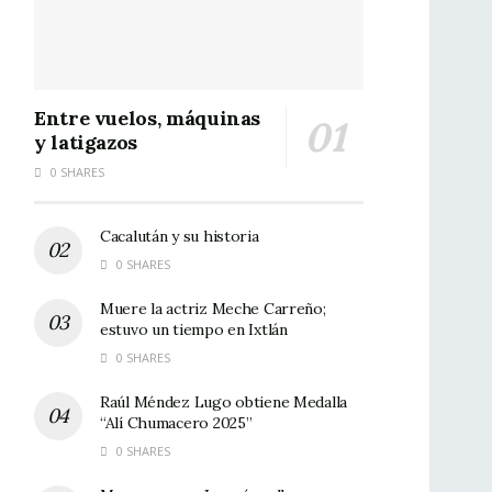
Entre vuelos, máquinas
y latigazos
0 SHARES
Cacalután y su historia
0 SHARES
Muere la actriz Meche Carreño;
estuvo un tiempo en Ixtlán
0 SHARES
Raúl Méndez Lugo obtiene Medalla
“Alí Chumacero 2025”
0 SHARES