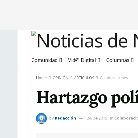
Comunidad
Vid@ Digital
Columnas
Home
OPINIÓN
ARTÍCULOS
Colaboraciones
Hartazgo polí
by
Redacción
24/04/2015
in
Colaboraci