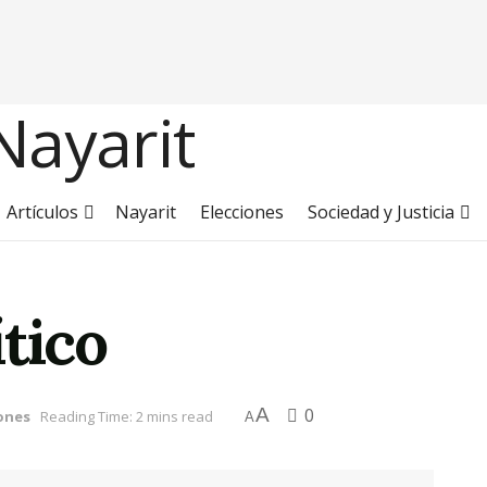
Artículos
Nayarit
Elecciones
Sociedad y Justicia
tico
A
0
ones
Reading Time: 2 mins read
A