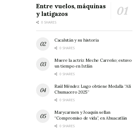
económico de la región; Así también el joven
Entre vuelos, máquinas
y latigazos
priista, resolvió asuntos relacionados con el
0 SHARES
área de la salud y de asistencia social.
Cacalután y su historia
0 SHARES
Muere la actriz Meche Carreño; estuvo
un tiempo en Ixtlán
0 SHARES
Raúl Méndez Lugo obtiene Medalla “Alí
Chumacero 2025”
0 SHARES
Marycarmen y Joaquín sellan
“Compromiso de vida”, en Ahuacatlán
0 SHARES