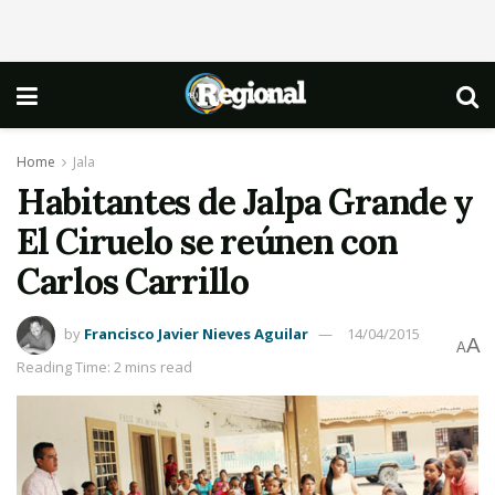
Home
Jala
Habitantes de Jalpa Grande y
El Ciruelo se reúnen con
Carlos Carrillo
by
Francisco Javier Nieves Aguilar
14/04/2015
A
A
Reading Time: 2 mins read