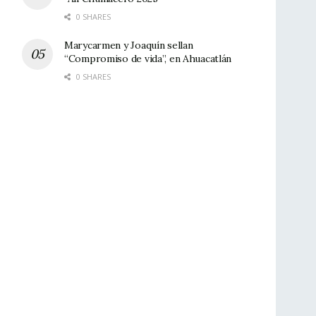
0 SHARES
Marycarmen y Joaquín sellan
“Compromiso de vida”, en Ahuacatlán
0 SHARES