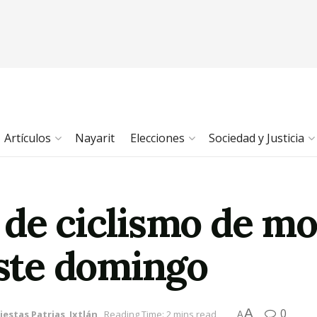
Artículos
Nayarit
Elecciones
Sociedad y Justicia
 de ciclismo de m
éste domingo
A
0
iestas Patrias
,
Ixtlán
Reading Time: 2 mins read
A