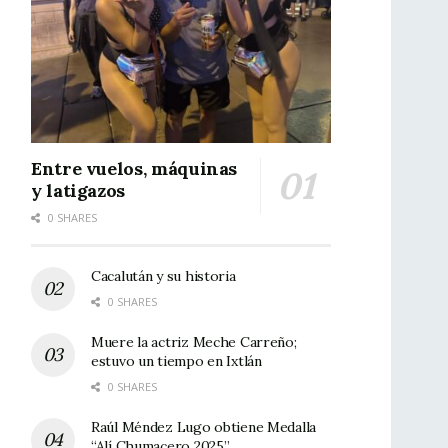
Entre vuelos, máquinas
y latigazos
0 SHARES
Cacalután y su historia
0 SHARES
Muere la actriz Meche Carreño;
estuvo un tiempo en Ixtlán
0 SHARES
Raúl Méndez Lugo obtiene Medalla
“Alí Chumacero 2025”