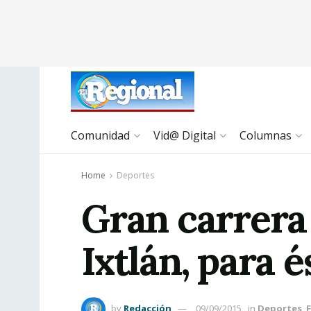
Comunidad
Vid@ Digital
Columnas
Home
Deportes
Gran carrera
Ixtlán, para 
by
Redacción
09/09/2015
in
Deportes
,
F