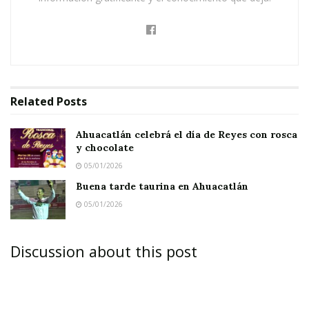
Related
Posts
Ahuacatlán celebrá el día de Reyes con rosca
y chocolate
05/01/2026
Buena tarde taurina en Ahuacatlán
05/01/2026
Discussion about this post
JALA.-
De manera exitosa se llevó a cabo la
Cabalgata en honor a la Virgen de Guadalupe a
la que asistieron más de 200 ciudadanos a