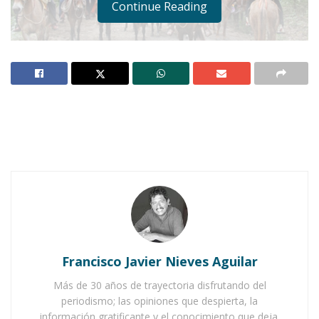
Continue Reading
Notas Relacionadas
Ahuacatlán celebrá el día de Reyes con rosca y
chocolate
Buena tarde taurina en Ahuacatlán
Francisco Javier Nieves Aguilar
Más de 30 años de trayectoria disfrutando del
periodismo; las opiniones que despierta, la
información gratificante y el conocimiento que deja.