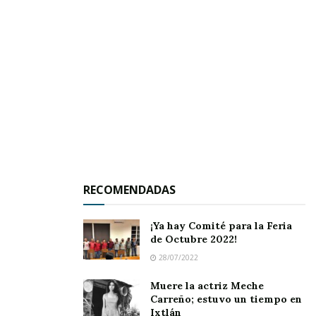
caballo pertenecientes a la Asociación Ganadera
local, la Asociación de Charros de Jala y
personas de la sociedad civil.
Al referido evento asistió como invitado
especial el diputado Carlos Carrillo Rodríguez,
quien señaló que esta cabalgata fue organizada
para estrechar vínculos de amistad entre los
habitantes del pueblo de Santa Fe en Jala y de
RECOMENDADAS
otras comunidades aledañas.
¡Ya hay Comité para la Feria
de Octubre 2022!
28/07/2022
Muere la actriz Meche
Carreño; estuvo un tiempo en
El fervor
Ixtlán