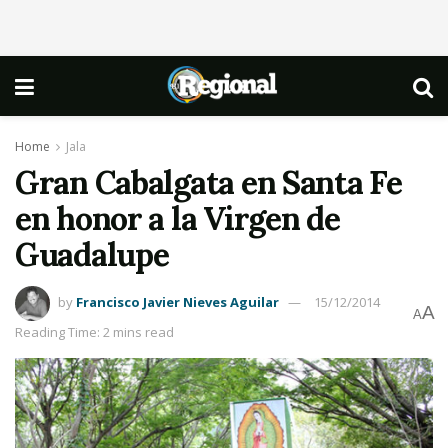
Home
Jala
Gran Cabalgata en Santa Fe
en honor a la Virgen de
Guadalupe
by
Francisco Javier Nieves Aguilar
15/12/2014
A
A
Reading Time: 2 mins read