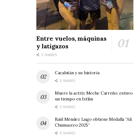
con los desprotegidos que en una zona
privilegiada.
Los banderines en color blanco con el emblema
del PRS ondearon entre los asistentes a este
Entre vuelos, máquinas
y latigazos
mitin, quienes vitoreaban los nombres de sus
candidatos.
0 SHARES
Cacalután y su historia
0 SHARES
Muere la actriz Meche Carreño; estuvo
un tiempo en Ixtlán
0 SHARES
Raúl Méndez Lugo obtiene Medalla “Alí
Chumacero 2025”
0 SHARES