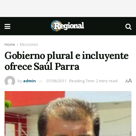
Home
Elecciones
Gobierno plural e incluyente
ofrece Saúl Parra
A
by
admin
07/06/2011
Reading Time: 2 mins read
A