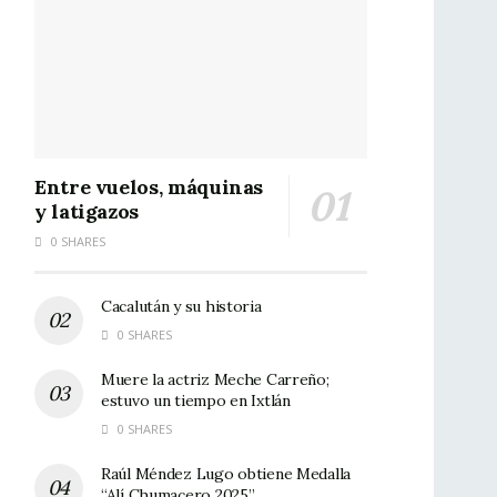
Entre vuelos, máquinas
y latigazos
0 SHARES
Cacalután y su historia
0 SHARES
Muere la actriz Meche Carreño;
estuvo un tiempo en Ixtlán
0 SHARES
Raúl Méndez Lugo obtiene Medalla
“Alí Chumacero 2025”