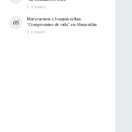
0 SHARES
Marycarmen y Joaquín sellan
“Compromiso de vida”, en Ahuacatlán
0 SHARES