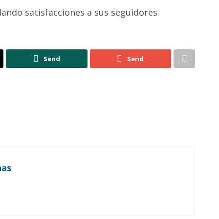
 dando satisfacciones a sus seguidores.
Send
Send
nas