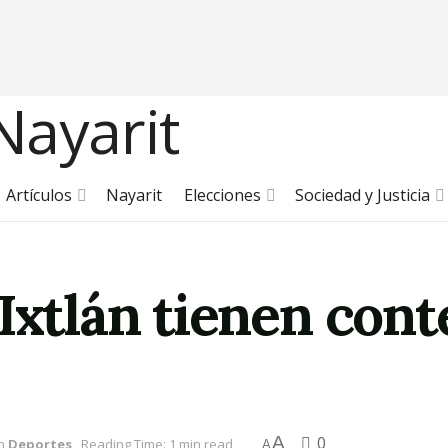
Artículos
Nayarit
Elecciones
Sociedad y Justicia
Ixtlán tienen cont
A
0
n
Deportes
Reading Time: 1 min read
A