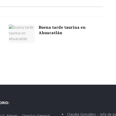
Buena tarde taurina en
Ahuacatlán
ORIO:
Claudia González ⏤ Jefa de p
 G. Nieves ⏤ Director General