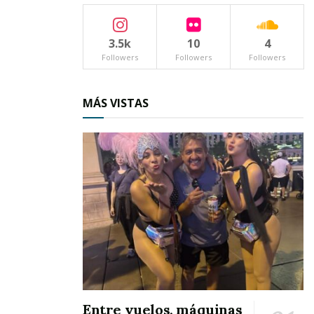
manera colegiada y pensando obviamente en el
bienestar de sus habitantes.
3.5k
10
4
Followers
Followers
Followers
MÁS VISTAS
En ese sentido, aseguran que el alcalde tiene la
mejor disposición de trabajar en armonía con el
cuerpo de Cabildo; y que así mismo, ninguno de
sus funcionarios busca confrontaciones o
pleitos innecesarios, dado que los colocó en sus
respectivas posiciones “porque les tiene
confianza”.
Entre vuelos, máquinas