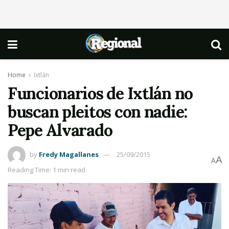
Home
Ixtlán
Funcionarios de Ixtlán no
buscan pleitos con nadie:
Pepe Alvarado
by
Fredy Magallanes
25/09/2015
A
A
Reading Time: 1 min read