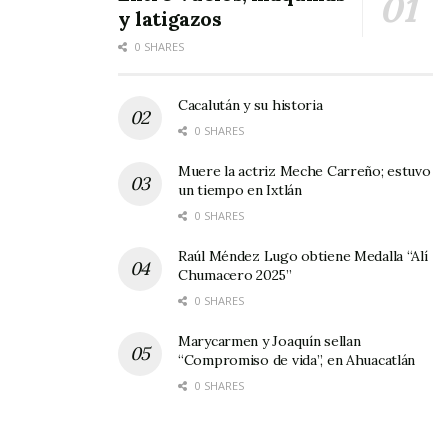
y latigazos
0 SHARES
Cacalután y su historia
0 SHARES
Muere la actriz Meche Carreño; estuvo
un tiempo en Ixtlán
0 SHARES
Raúl Méndez Lugo obtiene Medalla “Alí
Chumacero 2025”
0 SHARES
Marycarmen y Joaquín sellan
“Compromiso de vida”, en Ahuacatlán
0 SHARES