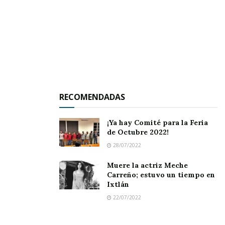
proyectos de
RECOMENDADAS
¡Ya hay Comité para la Feria
de Octubre 2022!
trabajo de sus directores o encargados.
28/07/2022
Muere la actriz Meche
Para ello, Pepe Alvarado se ha hecho acompañar
Carreño; estuvo un tiempo en
de algunos regidores – incluyendo a los de
Ixtlán
oposición – haciendo efectivo su propósito de
22/07/2022
que los acuerdos que emanen se tomen de