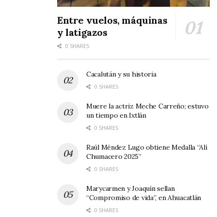
Entre vuelos, máquinas
y latigazos
0 SHARES
Cacalután y su historia
0 SHARES
Muere la actriz Meche Carreño; estuvo
un tiempo en Ixtlán
0 SHARES
Raúl Méndez Lugo obtiene Medalla “Alí
Chumacero 2025”
0 SHARES
Marycarmen y Joaquín sellan
“Compromiso de vida”, en Ahuacatlán
0 SHARES