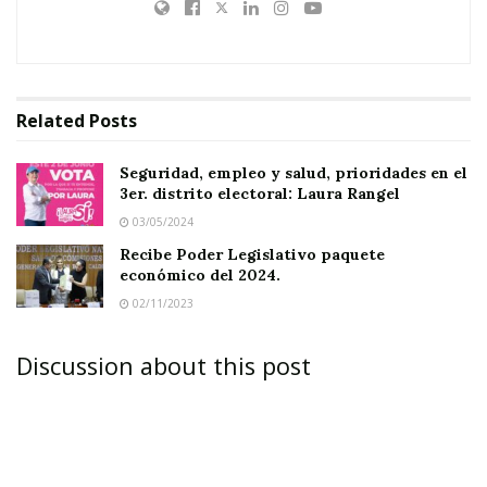
Banderas, Santa María del Oro, San Pedro
Lagunillas, Ahuacatlán, Ixtlán del Río, Jala,
Amatlán de Cañas y La Yesca.
Related
Posts
Durante la
ceremonia
Seguridad, empleo y salud, prioridades en el
además se
3er. distrito electoral: Laura Rangel
03/05/2024
llevó a cabo
Recibe Poder Legislativo paquete
la entrega
económico del 2024.
del
Tercer
02/11/2023
Informe de
Gobierno
Discussion about this post
del
presidente
Andrés