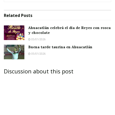
Related
Posts
Ahuacatlán celebrá el día de Reyes con rosca
y chocolate
05/01/2026
Buena tarde taurina en Ahuacatlán
05/01/2026
IXTLÁN DEL RÍO.-
El centro comercial First
Price en esta ciudad recibió esta semana la
Discussion about this post
certificación que lo acredita con las normas de
seguridad interna en materia de prevención de
desastres.
El director de Protección Civil, Cristian Gandara,
informó que la tienda departamental estableció