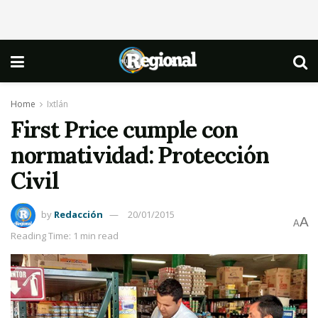
Home
Ixtlán
First Price cumple con
normatividad: Protección
Civil
by
Redacción
20/01/2015
A
A
Reading Time: 1 min read