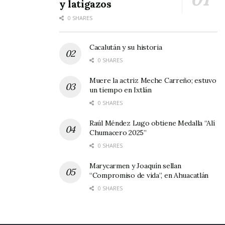
y latigazos
0 SHARES
Cacalután y su historia
0 SHARES
Muere la actriz Meche Carreño; estuvo
un tiempo en Ixtlán
0 SHARES
Raúl Méndez Lugo obtiene Medalla “Alí
Chumacero 2025”
0 SHARES
Marycarmen y Joaquín sellan
“Compromiso de vida”, en Ahuacatlán
0 SHARES