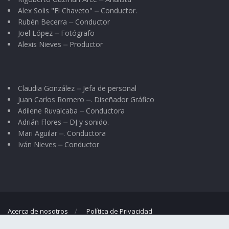
Alex Solis "El Chaveto" ⏤ Conductor.
Rubén Becerra ⏤ Conductor
Joel López ⏤ Fotógrafo
Alexis Nieves ⏤ Productor
Claudia González ⏤ Jefa de personal
Juan Carlos Romero ⏤. Diseñador Gráfico
Adilene Ruvalcaba ⏤ Conductora
Adrián Flores ⏤ DJ y sonido.
Mari Aguilar ⏤. Conductora
Iván Nieves ⏤ Conductor
Acerca de nosotros
Política de Privacidad
© 2023
El Regional
- Portal de noticias propiedad de
Omar G. Nieves
.