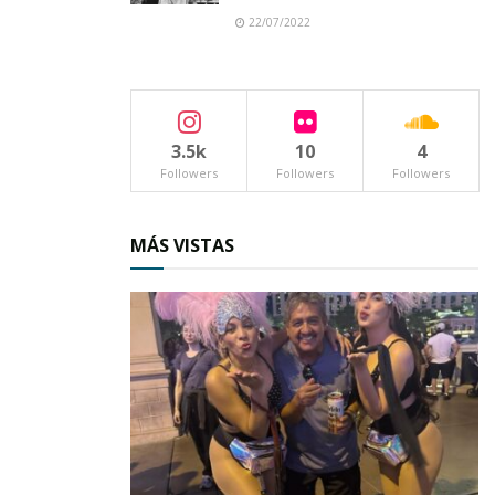
22/07/2022
3.5k
10
4
Al
Followers
Followers
Followers
MÁS VISTAS
contingente se sumaron también diversos
dirigentes naturales, de aquí, de allá y de más
allá, contándose entre ellos a varios ex
funcionarios públicos y ex dirigentes de