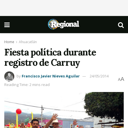
Home
Ahuacatlán
Fiesta política durante
registro de Carruy
by
Francisco Javier Nieves Aguilar
24/05/2014
A
A
Reading Time: 2 mins read