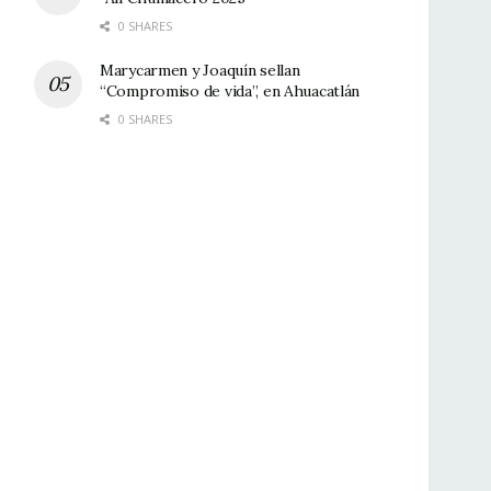
0 SHARES
Marycarmen y Joaquín sellan
“Compromiso de vida”, en Ahuacatlán
0 SHARES