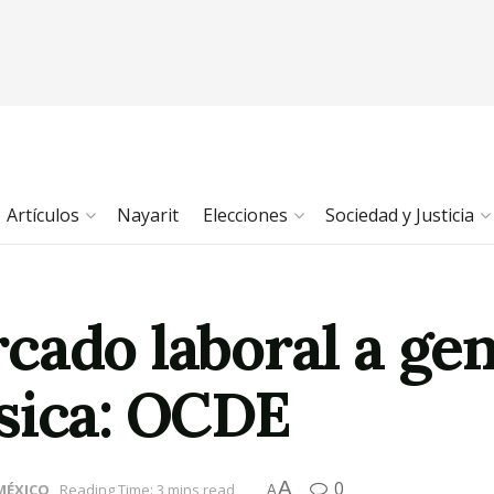
Artículos
Nayarit
Elecciones
Sociedad y Justicia
cado laboral a ge
sica: OCDE
A
0
MÉXICO
Reading Time: 3 mins read
A