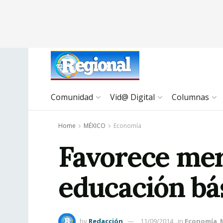
Comunidad
Vid@ Digital
Columnas
Home
MÉXICO
Economía
Favorece mer
educación bá
by
Redacción
11/09/2014
in
Economía
,