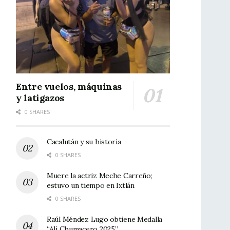
Entre vuelos, máquinas
y latigazos
0 SHARES
Cacalután y su historia
0 SHARES
Muere la actriz Meche Carreño;
estuvo un tiempo en Ixtlán
0 SHARES
Raúl Méndez Lugo obtiene Medalla
“Alí Chumacero 2025”