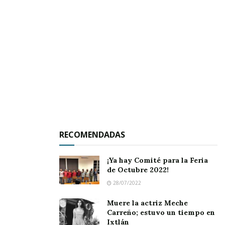
Destacó por
RECOMENDADAS
supuesto la presencia del señor Felipe Carrillo
¡Ya hay Comité para la Feria
Candelas, quien desde la ciudad Angelina
de Octubre 2022!
siempre ha trabajado por su pueblo, no
28/07/2022
solamente a nivel de Club o de la misma
Muere la actriz Meche
Federación de Nayaritas en U.S.A., sino también
Carreño; estuvo un tiempo en
Ixtlán