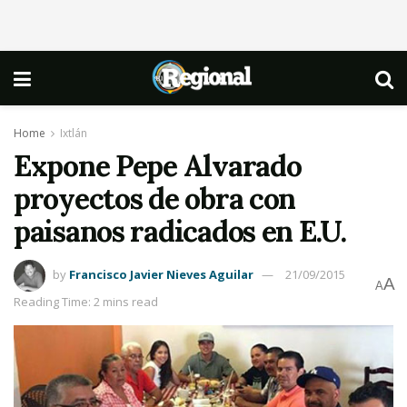
Home
Ixtlán
Expone Pepe Alvarado
proyectos de obra con
paisanos radicados en E.U.
by
Francisco Javier Nieves Aguilar
21/09/2015
A
A
Reading Time: 2 mins read