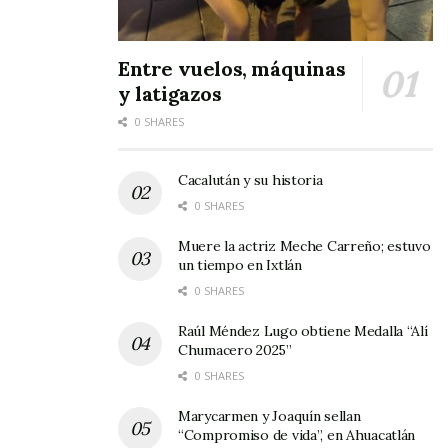
Entre vuelos, máquinas
y latigazos
0 SHARES
Cacalután y su historia
0 SHARES
Muere la actriz Meche Carreño; estuvo
un tiempo en Ixtlán
0 SHARES
Raúl Méndez Lugo obtiene Medalla “Alí
Chumacero 2025”
0 SHARES
Marycarmen y Joaquín sellan
“Compromiso de vida”, en Ahuacatlán