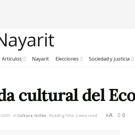
Artículos
Nayarit
Elecciones
Sociedad y Justicia
ada cultural del E
A
0
3/2015
in
Cultura
,
Ixtlán
Reading Time: 2 mins read
A