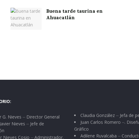
Buena tarde taurina en
Ahuacatlán
ORIO:
Claudia González ⏤ Jefa de p
 G. Nieves ⏤ Director General
Juan Carlos Romero ⏤. Diseñ
Javier Nieves ⏤ Jefe de
Gráfico
ón
Adilene Ruvalcaba ⏤ Conduct
r Nieves Cosio ⏤ Administrador.