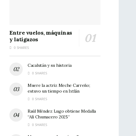
Entre vuelos, máquinas
y latigazos
0 SHARES
Cacalután y su historia
0 SHARES
Muere la actriz Meche Carreño;
estuvo un tiempo en Ixtlán
0 SHARES
Raúl Méndez Lugo obtiene Medalla
“Alí Chumacero 2025”
0 SHARES