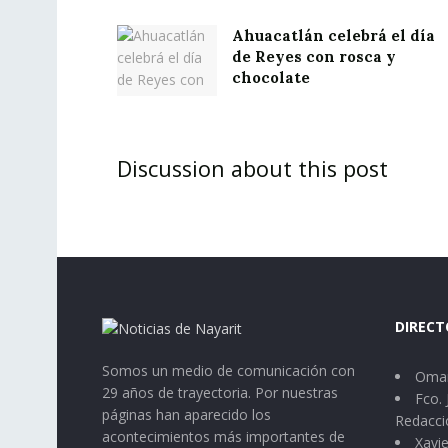
Ahuacatlán celebrá el día
de Reyes con rosca y
chocolate
Discussion about this post
DIRECT
Somos un medio de comunicación con
Omar
29 años de trayectoria. Por nuestras
Fco. 
páginas han aparecido los
Redacci
acontecimientos más importantes de
Xavie