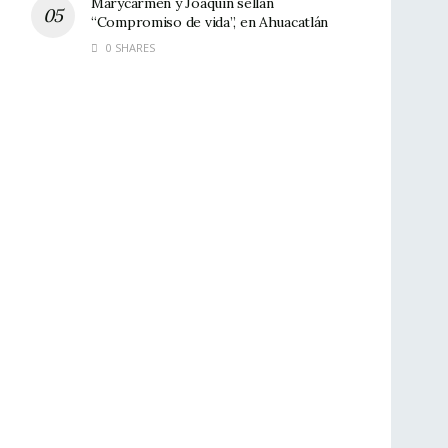
Marycarmen y Joaquín sellan
“Compromiso de vida”, en Ahuacatlán
0 SHARES