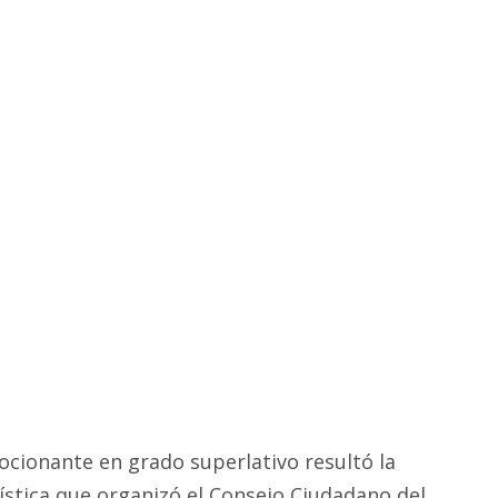
cionante en grado superlativo resultó la
ística que organizó el Consejo Ciudadano del