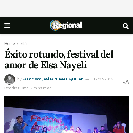
Home
Ixtlán
Éxito rotundo, festival del
amor de Elsa Nayeli
by
Francisco Javier Nieves Aguilar
17/02/2016
A
A
Reading Time: 2 mins read