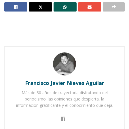
IXTLÁN DEL RÍO.-
Un éxito total, pero en grado
superlativo, fue el balance que dejó el festejo
por el Día del Amor y la Amistad que organizó la
diputada Elsa Nayeli Pardo Rivera, junto con su
dinámico equipo de colaboradores, incluyendo
desde luego a uno de sus principales asesores,
como lo es el licenciado Fernando Dufor.
Notas Relacionadas
Francisco Javier Nieves Aguilar
Ahuacatlán celebrá el día de Reyes con rosca y
chocolate
Más de 30 años de trayectoria disfrutando del
periodismo; las opiniones que despierta, la
Buena tarde taurina en Ahuacatlán
información gratificante y el conocimiento que deja.
Y bueno, sin el afán de exagerar, se calcula que