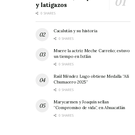
y latigazos
0 SHARES
Cacalután y su historia
0 SHARES
Muere la actriz Meche Carreño; estuvo
un tiempo en Ixtlán
0 SHARES
Raúl Méndez Lugo obtiene Medalla “Alí
Chumacero 2025”
0 SHARES
Marycarmen y Joaquín sellan
“Compromiso de vida”, en Ahuacatlán
0 SHARES