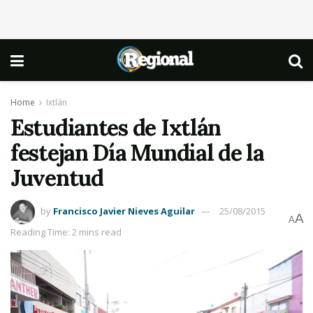
Home
Ixtlán
Estudiantes de Ixtlán
festejan Día Mundial de la
Juventud
by
Francisco Javier Nieves Aguilar
25/08/2015
A
A
Reading Time: 2 mins read