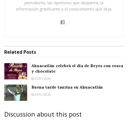
periodismo; las opiniones que despierta, la
información gratificante y el conocimiento que deja.
Ahuacatlán celebrá el día de Reyes con rosca y
chocolate
Buena tarde taurina en Ahuacatlán
Parte importante en esta celebración fueron
Related
Posts
también los aportes otorgados por el Instituto
Municipal de la Juventud –IMUJUVE – y no
Ahuacatlán celebrá el día de Reyes con rosca
fueron pocos los jóvenes que participaron en el
y chocolate
05/01/2026
desfile, contándose entre ellos a estudiantes de
Buena tarde taurina en Ahuacatlán
la extensión universitaria – Unidad Académica
05/01/2026
del Sur -, así como de la Preparatoria número 06
y la Universidad de Álica, entre otras
Discussion about this post
instituciones educativas.