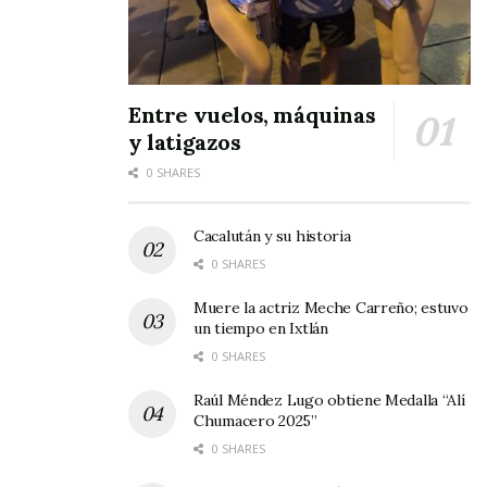
Entre vuelos, máquinas
y latigazos
0 SHARES
Cacalután y su historia
0 SHARES
Muere la actriz Meche Carreño; estuvo
un tiempo en Ixtlán
0 SHARES
Raúl Méndez Lugo obtiene Medalla “Alí
Chumacero 2025”
0 SHARES