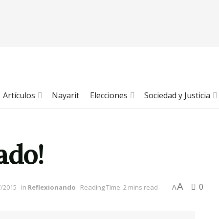
Artículos
Nayarit
Elecciones
Sociedad y Justicia
ado!
A
0
7/2015
in
Reflexionando
Reading Time: 2 mins read
A