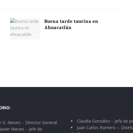
Buena tarde taurina en
Ahuacatlán
ORIO:
Claudia González ⏤ Jefa de p
 G. Nieves ⏤ Director General
Juan Carlos Romero ⏤. Diseñ
Javier Nieves ⏤ Jefe de