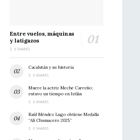
Entre vuelos, máquinas
y latigazos
0 SHARES
Cacalután y su historia
0 SHARES
Muere la actriz Meche Carreño;
estuvo un tiempo en Ixtlán
0 SHARES
Raúl Méndez Lugo obtiene Medalla
“Alí Chumacero 2025”
0 SHARES