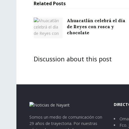
Related
Posts
Ahuacatlán celebrá el día
de Reyes con rosca y
chocolate
Discussion about this post
DIRECT
Somos un medio de comunicación con
Omar
29 años de trayectoria. Por nuestras
Fco. 