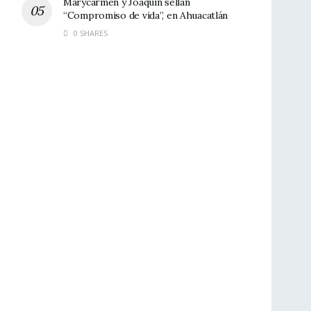
Marycarmen y Joaquín sellan
“Compromiso de vida”, en Ahuacatlán
0 SHARES