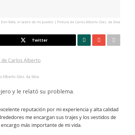
Don Rafa, el sastre de mi pueblo | Pintura de Carlos Alberto Glez. da Silva
Twitter
s Alberto Glez. da Silva
jero y le relató su problema.
xcelente reputación por mi experiencia y alta calidad
alrededores me encargan sus trajes y los vestidos de
l encargo más importante de mi vida.