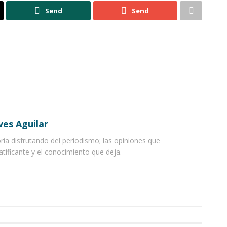
Send
Send
ves Aguilar
ia disfrutando del periodismo; las opiniones que
atificante y el conocimiento que deja.