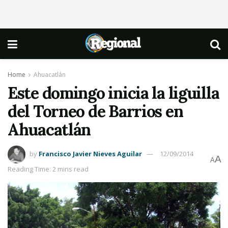
Home
Ahuacatlán
Este domingo inicia la liguilla
del Torneo de Barrios en
Ahuacatlán
by
Francisco Javier Nieves Aguilar
12/09/2014
A
A
Reading Time: 2 mins read